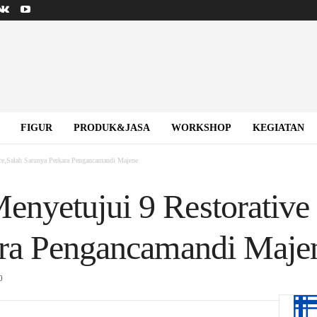
FIGUR
PRODUK&JASA
WORKSHOP
KEGIATAN
ce,Salah Satunya Perkara Pengancamandi Majene
yetujui 9 Restorative J
ara Pengancamandi Maje
0