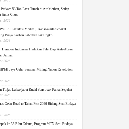
st 2026
Perkara 53 Ton Pasir Timah di Air Merbau, Satlap
ti Buka Suara
st 2026
Wu PSI Fasilitasi Mediasi, TransJakarta Sepakat
ng Biaya Korban Tabrakan JakLingko
st 2026
y Trembesi Indonesia Hadirkan Pelat Baja Anti-Abrasi
ger Jerman
st 2026
PMI Jaya Gelar Seminar Mining Nation Revolution
st 2026
 Tinjau Latbakjatrat Rudal Starstreak Pantai Sepahat
st 2026
as Gelar Road to Talent Fest 2026 Bidang Seni Budaya
st 2026
pak ke 36 Ribu Talenta, Program MTN Seni Budaya