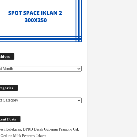
Archives
chives
egories
ories
ent Posts
pasi Kebakaran, DPRD Desak Gubernur Pramono Cek
Gedung Milik Pemprov Jakarta