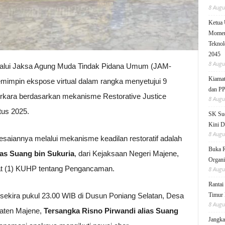
8 Augu
Ketua
Moment
Teknol
2045
8 Augu
lalui Jaksa Agung Muda Tindak Pidana Umum (JAM-
Kiamat
mimpin ekspose virtual dalam rangka menyetujui 9
dan P
rkara berdasarkan mekanisme Restorative Justice
8 Augu
tus 2025.
SK Sud
Kini D
8 Augu
lesaiannya melalui mekanisme keadilan restoratif adalah
Buka 
ias Suang bin Sukuria
, dari Kejaksaan Negeri Majene,
Organi
at (1) KUHP tentang Pengancaman.
8 Augu
Rantai
 sekira pukul 23.00 WIB di Dusun Poniang Selatan, Desa
Timur 
8 Augu
aten Majene,
Tersangka Risno Pirwandi alias Suang
Jangka