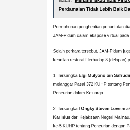
Baca :
Menanti Itikad Baik Piha
Perdamaian Tidak Lebih Baik D
Permohonan penghentian penuntutan diaj
JAM-Pidum dalam ekspose virtual pada 
Selain perkara tersebut, JAM-Pidum jug
keadilan restoratif terhadap 8 (delapan) p
1. Tersangka
Elgi Mulyono bin Safrudi
melanggar Pasal 372 KUHP tentang Peng
Pencurian dalam Keluarga.
2. Tersangka
I Ongky Steven Love
anak
Karinius
dari Kejaksaan Negeri Malinau,
ke-5 KUHP tentang Pencurian dengan P