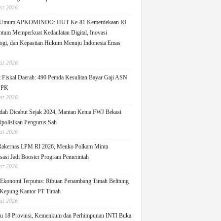
st 2026
 Umum APKOMINDO: HUT Ke-81 Kemerdekaan RI
um Memperkuat Kedaulatan Digital, Inovasi
ogi, dan Kepastian Hukum Menuju Indonesia Emas
st 2026
 Fiskal Daerah: 490 Pemda Kesulitan Bayar Gaji ASN
PPK
st 2026
ah Dicabut Sejak 2024, Mantan Ketua FWJ Bekasi
ipolisikan Pengurus Sah
st 2026
Rakernas LPM RI 2026, Menko Polkam Minta
sasi Jadi Booster Program Pemerintah
st 2026
 Ekonomi Terputus: Ribuan Penambang Timah Belitung
Kepung Kantor PT Timah
st 2026
u 18 Provinsi, Kemenkum dan Perhimpunan INTI Buka