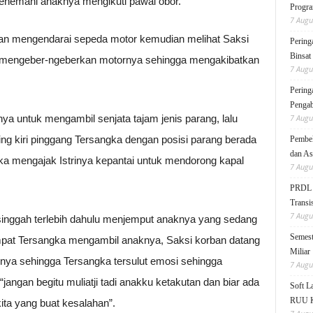
enemani anaknya mengikuti pawai obor.
Progra
7 Augu
gan mengendarai sepeda motor kemudian melihat Saksi
Pering
Binsat
r mengeber-ngeberkan motornya sehingga mengakibatkan
7 Augu
Pering
Pengab
a untuk mengambil senjata tajam jenis parang, lalu
7 Augu
ing kiri pinggang Tersangka dengan posisi parang berada
Pembek
dan As
ka mengajak Istrinya kepantai untuk mendorong kapal
7 Augu
PRDL B
Transis
7 Augu
singgah terlebih dahulu menjemput anaknya yang sedang
Semest
empat Tersangka mengambil anaknya, Saksi korban datang
Miliar
ya sehingga Tersangka tersulut emosi sehingga
7 Augu
ngan begitu muliatji tadi anakku ketakutan dan biar ada
Soft 
RUU KK
kita yang buat kesalahan”.