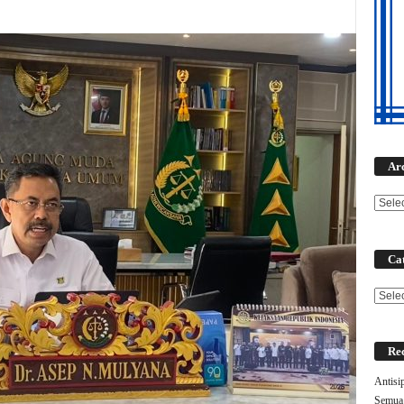
Ar
Cat
Categ
Rec
Antisi
Semua 