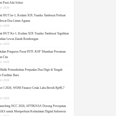
m Pasti Ada Solusi
st 2026
ati HUT ke-1, Kodam XIX Tuanku Tambusai Perkuat
 lewat Doa Lintas Agama
st 2026
ati HUT Ke-1, Kodam XIX Tuanku Tambusai Teguhkan
dian Lewat Ziarah Rombongan
st 2026
alan Pengurus Pusat INTI: KSP Tekankan Persatuan
ta Cita
st 2026
idik Pertumbuhan Penjualan Dua Digit di Tengah
i Fasilitas Baru
st 2026
er I 2026, WOM Finance Cetak Laba Bersih Rp96,7
st 2026
Launching NCC 2026, APTIKNAS Dorong Percepatan
S untuk Memperkuat Kedaulatan Digital Indonesia