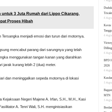
7 Augu
Duduk 
Tricak
 untuk 3 Juta Rumah dari Lippo Cikarang,
6 Augu
pat Proses Hibah
Kevin 
Tanggu
6 Augu
 Tersangka menjadi emosi dan turun dari motornya.
Victor
Dillin
ngsung mencabut parang dari sarungnya yang telah
6 Augu
angka menggunakan tangan kanan yang diarahkan
BPD HI
 jarak kurang lebih 2 (dua) meter.
2026
6 Augu
ari dan meninggalkan sepeda motornya di lokasi
Kasdam
5 Augu
Bappen
MTN
a Kejaksaan Negeri Majene A. Irfan, S.H., M.H., Kasi
5 Augu
silitator A. Tenri Wali, S.H. menginisiasikan
Berdam