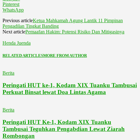
Pinterest
WhatsApp
Previous article
Ketua Mahkamah Agung Lantik 11 Pimpinan
Pengadilan Tingkat Banding
Next article
Pemaafan Hakim: Potensi Risiko Dan Mitigasinya
Henda Juenda
RELATED ARTICLES
MORE FROM AUTHOR
Berita
Peringati HUT ke-1, Kodam XIX Tuanku Tambusai
Perkuat Binsat lewat Doa Lintas Agama
Berita
Peringati HUT Ke-1, Kodam XIX Tuanku
Tambusai Teguhkan Pengabdian Lewat Ziarah
Rombongan