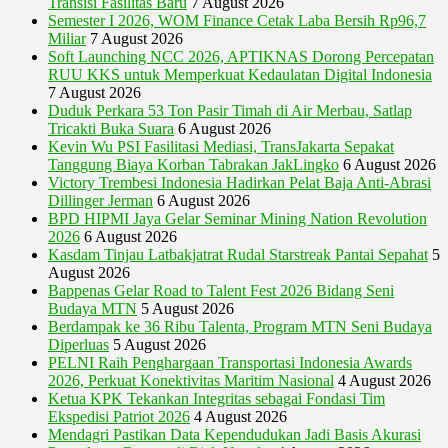
Transisi Fasilitas Baru
7 August 2026
Semester I 2026, WOM Finance Cetak Laba Bersih Rp96,7
Miliar
7 August 2026
Soft Launching NCC 2026, APTIKNAS Dorong Percepatan
RUU KKS untuk Memperkuat Kedaulatan Digital Indonesia
7 August 2026
Duduk Perkara 53 Ton Pasir Timah di Air Merbau, Satlap
Tricakti Buka Suara
6 August 2026
Kevin Wu PSI Fasilitasi Mediasi, TransJakarta Sepakat
Tanggung Biaya Korban Tabrakan JakLingko
6 August 2026
Victory Trembesi Indonesia Hadirkan Pelat Baja Anti-Abrasi
Dillinger Jerman
6 August 2026
BPD HIPMI Jaya Gelar Seminar Mining Nation Revolution
2026
6 August 2026
Kasdam Tinjau Latbakjatrat Rudal Starstreak Pantai Sepahat
5
August 2026
Bappenas Gelar Road to Talent Fest 2026 Bidang Seni
Budaya MTN
5 August 2026
Berdampak ke 36 Ribu Talenta, Program MTN Seni Budaya
Diperluas
5 August 2026
PELNI Raih Penghargaan Transportasi Indonesia Awards
2026, Perkuat Konektivitas Maritim Nasional
4 August 2026
Ketua KPK Tekankan Integritas sebagai Fondasi Tim
Ekspedisi Patriot 2026
4 August 2026
Mendagri Pastikan Data Kependudukan Jadi Basis Akurasi