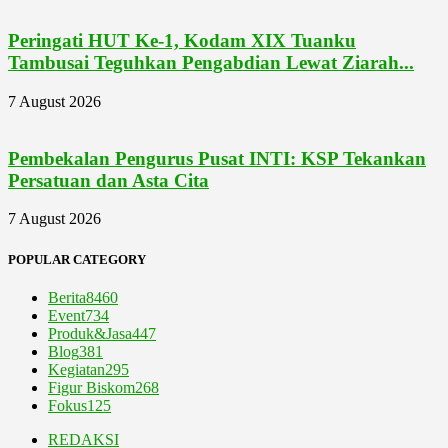
Peringati HUT Ke-1, Kodam XIX Tuanku
Tambusai Teguhkan Pengabdian Lewat Ziarah...
7 August 2026
Pembekalan Pengurus Pusat INTI: KSP Tekankan
Persatuan dan Asta Cita
7 August 2026
POPULAR CATEGORY
Berita
8460
Event
734
Produk&Jasa
447
Blog
381
Kegiatan
295
Figur Biskom
268
Fokus
125
REDAKSI