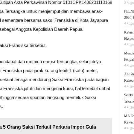
 Kutipan Akta Perkawinan Nomor 9101CPK1406201110168
5 Augu
pada Tersangka untuk menjemput dan membawa anak-
PELNI 
2026, 
al sementara bersama saksi Fransiska di Kota Jayapura
4 Augu
 sebagai Anggota Kepolisian Daerah Papua.
Ketua 
Eksped
4 Augu
ksi Fransiska tersebut.
Mendag
Penyal
pendapat dan memicu emosi Tersangka, selanjutnya
4 Augu
Fransiska pada jarak kurang lebih 1 (satu) meter,
Ahli d
ekuat tenaga mendorong Saksi Fransiska pada bagian
Kekeb
4 Augu
Fransiska jatuh dan mengenai kursi, hal tersebut dilihat
Seleks
sehingga secara spontan langsung memeluk Saksi
Tekanka
s.
4 Augu
MA Teg
Kewen
 5 Orang Saksi Terkait Perkara Impor Gula
4 Augu