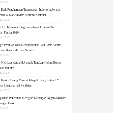
st 2026
Raih Penghargaan Transportasi Indonesia Awards
Perkuat Konektivitas Maritim Nasional
st 2026
KPK Tekankan Integritas sebagai Fondasi Tim
isi Patriot 2026
st 2026
ri Pastikan Data Kependudukan Jadi Basis Akurasi
uran Bansos di Biak Numfor
st 2026
i MK: Izin Ketua MA untuk Tangkap Hakim Bukan
alan Hukum
st 2026
i Hakim Agung Masuki Tahap Krusial, Ketua KY
n Integritas jadi Penilaian
st 2026
askan Penentuan Kerugian Keuangan Negara Menjadi
angan Hakim
st 2026