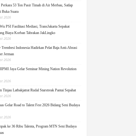
Perkara 53 Ton Pasir Timah di Air Merbau, Satlap
ti Buka Suara
st 2026
Wu PSI Fasilitasi Mediasi, TransJakarta Sepakat
ng Biaya Korban Tabrakan JakLingko
st 2026
y Trembesi Indonesia Hadirkan Pelat Baja Anti-Abrasi
ger Jerman
st 2026
PMI Jaya Gelar Seminar Mining Nation Revolution
st 2026
 Tinjau Latbakjatrat Rudal Starstreak Pantai Sepahat
st 2026
as Gelar Road to Talent Fest 2026 Bidang Seni Budaya
st 2026
pak ke 36 Ribu Talenta, Program MTN Seni Budaya
uas