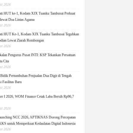
st 2026
ati HUT ke-1, Kodam XIX Tuanku Tambusai Perkuat
 lewat Doa Lintas Agama
st 2026
ati HUT Ke-1, Kodam XIX Tuanku Tambusai Teguhkan
dian Lewat Ziarah Rombongan
st 2026
alan Pengurus Pusat INTI: KSP Tekankan Persatuan
ta Cita
st 2026
idik Pertumbuhan Penjualan Dua Digit di Tengah
i Fasilitas Baru
st 2026
er I 2026, WOM Finance Cetak Laba Bersih Rp96,7
st 2026
Launching NCC 2026, APTIKNAS Dorong Percepatan
S untuk Memperkuat Kedaulatan Digital Indonesia
st 2026