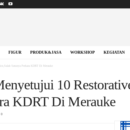
FIGUR
PRODUK&JASA
WORKSHOP
KEGIATAN
ice,Salah Satunya Perkara KDRT Di Merauke
yetujui 10 Restorative
ara KDRT Di Merauke
0