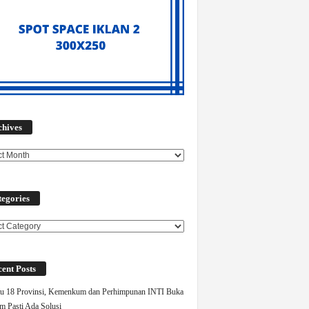
Archives
chives
egories
ories
ent Posts
u 18 Provinsi, Kemenkum dan Perhimpunan INTI Buka
m Pasti Ada Solusi