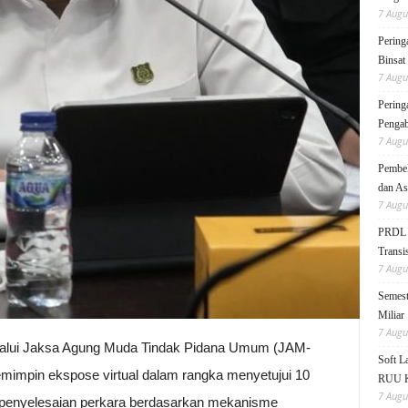
7 Augu
Pering
Binsat
7 Augu
Pering
Pengab
7 Augu
Pembek
dan As
7 Augu
PRDL B
Transis
7 Augu
Semest
Miliar
7 Augu
lalui Jaksa Agung Muda Tindak Pidana Umum (JAM-
Soft 
mimpin ekspose virtual dalam rangka menyetujui 10
RUU KK
7 Augu
n penyelesaian perkara berdasarkan mekanisme