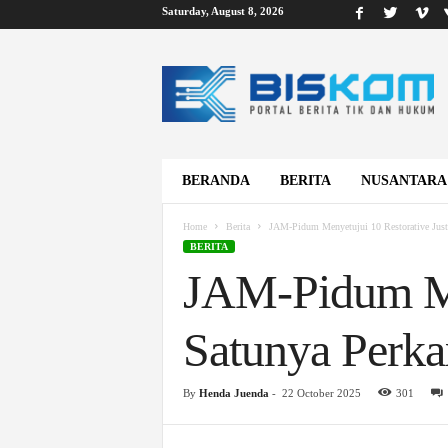
Saturday, August 8, 2026
B
i
s
k
o
m
BERANDA
BERITA
NUSANTARA
Home
Berita
JAM-Pidum Menyetujui 10 Restorative Just
BERITA
JAM-Pidum Men
Satunya Perk
By
Henda Juenda
-
22 October 2025
301