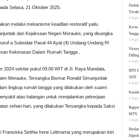
Duduk 
) pada Selasa, 21 Oktober 2025.
Tricak
6 Augu
ikan melalui mekanisme keadilan restoratif yaitu
Kevin 
njuntak dari Kejaksaan Negeri Merauke, yang disangka
Tanggu
6 Augu
 huruf a Subsidair Pasal 44 Ayat (4) Undang-Undang RI
Victor
usan Kekerasan Dalam Rumah Tangga .
Dillin
6 Augu
r 2024 sekitar pukul 09.00 WIT di Jl. Raya Mandala,
BPD HI
2026
paten Merauke, Tersangka Bismar Ronald Simanjuntak
6 Augu
lam lingkup rumah tangga yang dilakukan oleh suami
Kasdam
penyakit atau halangan untuk menjalankan pekerjaan
5 Augu
atan sehari-hari, yang dilakukan Tersangka kepada Saksi
Bappen
MTN
5 Augu
Berdam
Fransiska Sinthia Irene Lelimarna yang merupakan istri
Diperl