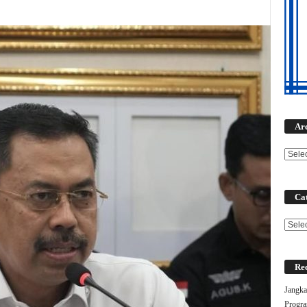
Ar
Cat
Categ
Rec
Jangka
Progra