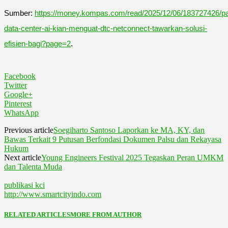
Sumber:
https://money.kompas.com/read/2025/12/06/183727426/p
data-center-ai-kian-menguat-dtc-netconnect-tawarkan-solusi-
efisien-bagi?page=2
.
Facebook
Twitter
Google+
Pinterest
WhatsApp
Previous article
Soegiharto Santoso Laporkan ke MA, KY, dan
Bawas Terkait 9 Putusan Berfondasi Dokumen Palsu dan Rekayasa
Hukum
Next article
Young Engineers Festival 2025 Tegaskan Peran UMKM
dan Talenta Muda
publikasi kci
http://www.smartcityindo.com
RELATED ARTICLES
MORE FROM AUTHOR