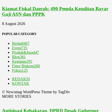
Kiamat Fiskal Daerah: 490 Pemda Kesulitan Bayar
Gaji ASN dan PPPK
8 August 2026
POPULAR CATEGORY
Berita
8467
Event
735
Produk&Jasa
447
Blog
381
Kegiatan
295
Figur Biskom
268
Fokus
125
REDAKSI
KONTAK
© Newsmag WordPress Theme by TagDiv
MORE STORIES
Antisipasi Kebakaran, DPRD Desak Gubernur