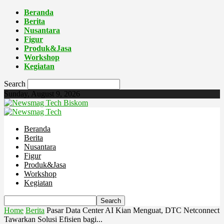
Beranda
Berita
Nusantara
Figur
Produk&Jasa
Workshop
Kegiatan
Search
Sunday, August 9, 2026
Biskom
Beranda
Berita
Nusantara
Figur
Produk&Jasa
Workshop
Kegiatan
Home
Berita
Pasar Data Center AI Kian Menguat, DTC Netconnect
Tawarkan Solusi Efisien bagi...