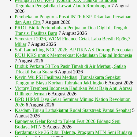
Peringati HUT Ke-1, Kodam XIX Tuanku Tambusai
Teguhkan Pengabdian Lewat Ziarah Rombongan
7 August
2026
Pembekalan Pengurus Pusat INTI: KSP Tekankan Persatuan
dan Asta Cita
7 August 2026
PRDL Bidik Pertumbuhan Penjualan Dua Digit di Tengah
Transisi Fasilitas Baru
7 August 2026
Semester I 2026, WOM Finance Cetak Laba Bersih Rp96,7
Miliar
7 August 2026
Soft Launching NCC 2026, APTIKNAS Dorong Percepatan
RUU KKS untuk Memperkuat Kedaulatan Digital Indonesia
7 August 2026
Duduk Perkara 53 Ton Pasir Timah di Air Merbau, Satlap
Tricakti Buka Suara
6 August 2026
Kevin Wu PSI Fasilitasi Mediasi, TransJakarta Sepakat
Tanggung Biaya Korban Tabrakan JakLingko
6 August 2026
Victory Trembesi Indonesia Hadirkan Pelat Baja Anti-Abrasi
Dillinger Jerman
6 August 2026
BPD HIPMI Jaya Gelar Seminar Mining Nation Revolution
2026
6 August 2026
Kasdam Tinjau Latbakjatrat Rudal Starstreak Pantai Sepahat
5
August 2026
Bappenas Gelar Road to Talent Fest 2026 Bidang Seni
Budaya MTN
5 August 2026
Berdampak ke 36 Ribu Talenta, Program MTN Seni Budaya