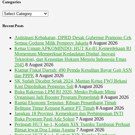
Categories
Categories
Recent Posts
Antisipasi Kebakaran, DPRD Desak Gubernur Pramono Cek
Semua Gedung Milik Pemprov Jakarta
8 August 2026
Ketua Umum APKOMINDO: HUT Ke-81 Kemerdekaan RI
Momentum Memperkuat Kedaulatan Digital, Inovasi
Teknologi, dan Kepastian Hukum Menuju Indonesia Emas
2045
8 August 2026
Kiamat Fiskal Daerah: 490 Pemda Kesulitan Bayar Gaji ASN
dan PPPK
8 August 2026
SK Sudah Dicabut Sejak 2024, Mantan Ketua FWJ Bekasi
Kini Dipolisikan Pengurus Sah
8 August 2026
Buka Rakernas LPM RI 2026, Menko Polkam Minta
Organisasi Jadi Booster Program Pemerintah
8 August 2026
Rantai Ekonomi Terputus: Ribuan Penambang Timah
Belitung Timur Kepung Kantor PT Timah
8 August 2026
Jangkau 18 Provinsi, Kemenkum dan Perhimpunan INTI
Buka Program Pasti Ada Solusi
7 August 2026
Peringati HUT ke-1, Kodam XIX Tuanku Tambusai Perkuat
Binsat lewat Doa Lintas Agama
7 August 2026