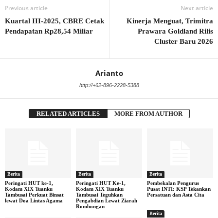
Previous article
Next article
Kuartal III-2025, CBRE Cetak
Kinerja Menguat, Trimitra
Pendapatan Rp28,54 Miliar
Prawara Goldland Rilis
Cluster Baru 2026
Arianto
http://+62-896-2228-5388
RELATED ARTICLES
MORE FROM AUTHOR
Berita
Berita
Berita
Peringati HUT ke-1,
Peringati HUT Ke-1,
Pembekalan Pengurus
Kodam XIX Tuanku
Kodam XIX Tuanku
Pusat INTI: KSP Tekankan
Tambusai Perkuat Binsat
Tambusai Teguhkan
Persatuan dan Asta Cita
lewat Doa Lintas Agama
Pengabdian Lewat Ziarah
Rombongan
Berita