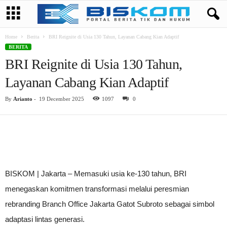
Home
Berita
BRI Reignite di Usia 130 Tahun, Layanan Cabang Kian Adaptif
BERITA
BRI Reignite di Usia 130 Tahun,
Layanan Cabang Kian Adaptif
By
Arianto
-
19 December 2025
1097
0
BISKOM | Jakarta – Memasuki usia ke-130 tahun, BRI
menegaskan komitmen transformasi melalui peresmian
rebranding Branch Office Jakarta Gatot Subroto sebagai simbol
adaptasi lintas generasi.