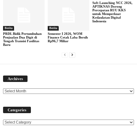
Soft Launching NCC 2026,
APTIKNAS Dorong
Percepatan RUU KKS
untuk Memperkuat
Kedaulatan Digital
Indonesia
Berita
Berita
PRDL Bidik Pertumbuhan
Semester I 2026, WOM
Penjualan Dua Digit di
Finance Cetak Laba Bersih
Tengah Transisi Fasilitas
Rp96,7 Miliar
Baru
Archives
Archives
Categories
Categories