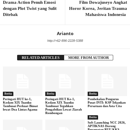
Drama Action Penuh Emosi
Film Dowajuseyo Angkat
dengan Plot Twist yang Sulit
Horor Korea, Jeritan Trauma
Ditebak
Mahasiswa Indonesia
Arianto
http://+62-896-2228-5388
RELATED ARTICLES
MORE FROM AUTHOR
Berita
Berita
Berita
Peringati HUT ke-1,
Peringati HUT Ke-1,
Pembekalan Pengurus
Kodam XIX Tuanku
Kodam XIX Tuanku
Pusat INTI: KSP Tekankan
Tambusai Perkuat Binsat
Tambusai Teguhkan
Persatuan dan Asta Cita
lewat Doa Lintas Agama
Pengabdian Lewat Ziarah
Rombongan
Berita
Soft Launching NCC 2026,
APTIKNAS Dorong
Percepatan RUU KKS