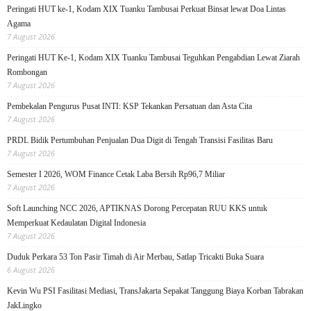
Peringati HUT ke-1, Kodam XIX Tuanku Tambusai Perkuat Binsat lewat Doa Lintas
Agama
7 August 2026
Peringati HUT Ke-1, Kodam XIX Tuanku Tambusai Teguhkan Pengabdian Lewat Ziarah
Rombongan
7 August 2026
Pembekalan Pengurus Pusat INTI: KSP Tekankan Persatuan dan Asta Cita
7 August 2026
PRDL Bidik Pertumbuhan Penjualan Dua Digit di Tengah Transisi Fasilitas Baru
7 August 2026
Semester I 2026, WOM Finance Cetak Laba Bersih Rp96,7 Miliar
7 August 2026
Soft Launching NCC 2026, APTIKNAS Dorong Percepatan RUU KKS untuk
Memperkuat Kedaulatan Digital Indonesia
7 August 2026
Duduk Perkara 53 Ton Pasir Timah di Air Merbau, Satlap Tricakti Buka Suara
6 August 2026
Kevin Wu PSI Fasilitasi Mediasi, TransJakarta Sepakat Tanggung Biaya Korban Tabrakan
JakLingko