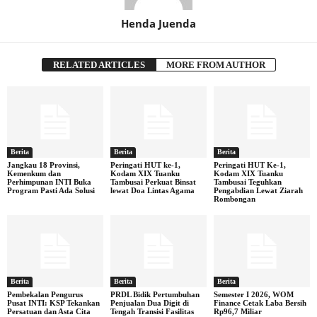
Henda Juenda
RELATED ARTICLES
MORE FROM AUTHOR
Berita
Berita
Berita
Jangkau 18 Provinsi,
Peringati HUT ke-1,
Peringati HUT Ke-1,
Kemenkum dan
Kodam XIX Tuanku
Kodam XIX Tuanku
Perhimpunan INTI Buka
Tambusai Perkuat Binsat
Tambusai Teguhkan
Program Pasti Ada Solusi
lewat Doa Lintas Agama
Pengabdian Lewat Ziarah
Rombongan
Berita
Berita
Berita
Pembekalan Pengurus
PRDL Bidik Pertumbuhan
Semester I 2026, WOM
Pusat INTI: KSP Tekankan
Penjualan Dua Digit di
Finance Cetak Laba Bersih
Persatuan dan Asta Cita
Tengah Transisi Fasilitas
Rp96,7 Miliar