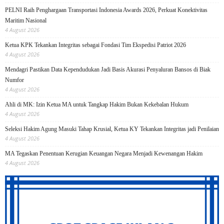
PELNI Raih Penghargaan Transportasi Indonesia Awards 2026, Perkuat Konektivitas
Maritim Nasional
4 August 2026
Ketua KPK Tekankan Integritas sebagai Fondasi Tim Ekspedisi Patriot 2026
4 August 2026
Mendagri Pastikan Data Kependudukan Jadi Basis Akurasi Penyaluran Bansos di Biak
Numfor
4 August 2026
Ahli di MK: Izin Ketua MA untuk Tangkap Hakim Bukan Kekebalan Hukum
4 August 2026
Seleksi Hakim Agung Masuki Tahap Krusial, Ketua KY Tekankan Integritas jadi Penilaian
4 August 2026
MA Tegaskan Penentuan Kerugian Keuangan Negara Menjadi Kewenangan Hakim
4 August 2026