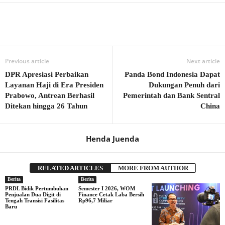
Previous article
Next article
DPR Apresiasi Perbaikan
Panda Bond Indonesia Dapat
Layanan Haji di Era Presiden
Dukungan Penuh dari
Prabowo, Antrean Berhasil
Pemerintah dan Bank Sentral
Ditekan hingga 26 Tahun
China
Henda Juenda
RELATED ARTICLES
MORE FROM AUTHOR
Berita
Berita
PRDL Bidik Pertumbuhan
Semester I 2026, WOM
Penjualan Dua Digit di
Finance Cetak Laba Bersih
Tengah Transisi Fasilitas
Rp96,7 Miliar
Baru