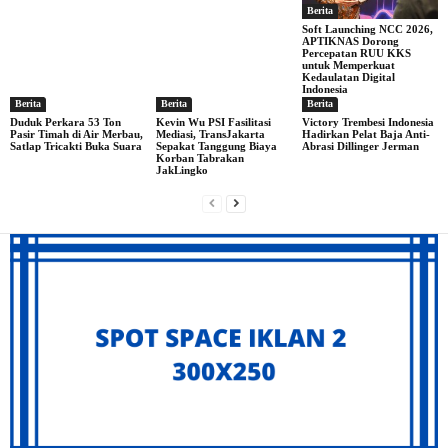
Berita
Soft Launching NCC 2026,
APTIKNAS Dorong
Percepatan RUU KKS
untuk Memperkuat
Kedaulatan Digital
Indonesia
Berita
Berita
Berita
Duduk Perkara 53 Ton
Kevin Wu PSI Fasilitasi
Victory Trembesi Indonesia
Pasir Timah di Air Merbau,
Mediasi, TransJakarta
Hadirkan Pelat Baja Anti-
Satlap Tricakti Buka Suara
Sepakat Tanggung Biaya
Abrasi Dillinger Jerman
Korban Tabrakan
JakLingko