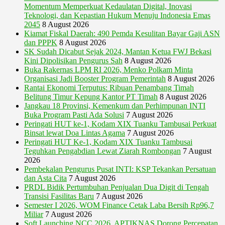
Momentum Memperkuat Kedaulatan Digital, Inovasi
Teknologi, dan Kepastian Hukum Menuju Indonesia Emas
2045
8 August 2026
Kiamat Fiskal Daerah: 490 Pemda Kesulitan Bayar Gaji ASN
dan PPPK
8 August 2026
SK Sudah Dicabut Sejak 2024, Mantan Ketua FWJ Bekasi
Kini Dipolisikan Pengurus Sah
8 August 2026
Buka Rakernas LPM RI 2026, Menko Polkam Minta
Organisasi Jadi Booster Program Pemerintah
8 August 2026
Rantai Ekonomi Terputus: Ribuan Penambang Timah
Belitung Timur Kepung Kantor PT Timah
8 August 2026
Jangkau 18 Provinsi, Kemenkum dan Perhimpunan INTI
Buka Program Pasti Ada Solusi
7 August 2026
Peringati HUT ke-1, Kodam XIX Tuanku Tambusai Perkuat
Binsat lewat Doa Lintas Agama
7 August 2026
Peringati HUT Ke-1, Kodam XIX Tuanku Tambusai
Teguhkan Pengabdian Lewat Ziarah Rombongan
7 August
2026
Pembekalan Pengurus Pusat INTI: KSP Tekankan Persatuan
dan Asta Cita
7 August 2026
PRDL Bidik Pertumbuhan Penjualan Dua Digit di Tengah
Transisi Fasilitas Baru
7 August 2026
Semester I 2026, WOM Finance Cetak Laba Bersih Rp96,7
Miliar
7 August 2026
Soft Launching NCC 2026, APTIKNAS Dorong Percepatan