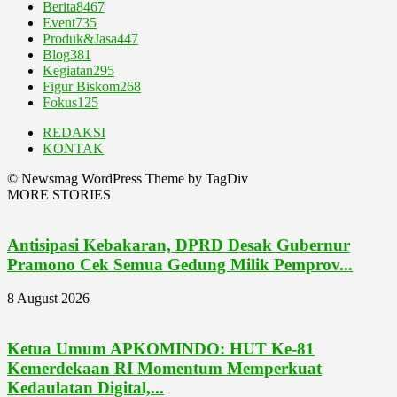
Berita
8467
Event
735
Produk&Jasa
447
Blog
381
Kegiatan
295
Figur Biskom
268
Fokus
125
REDAKSI
KONTAK
© Newsmag WordPress Theme by TagDiv
MORE STORIES
Antisipasi Kebakaran, DPRD Desak Gubernur
Pramono Cek Semua Gedung Milik Pemprov...
8 August 2026
Ketua Umum APKOMINDO: HUT Ke-81
Kemerdekaan RI Momentum Memperkuat
Kedaulatan Digital,...