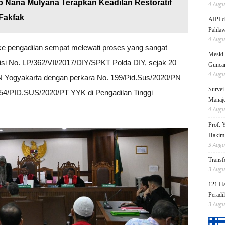
p Nana Mulyana Terapkan Keadilan Restoratif
4 Augu
Fakfak
AIPI d
Pahlaw
4 Augu
ke pengadilan sempat melewati proses yang sangat
Meski 
lisi No. LP/362/VII/2017/DIY/SPKT Polda DIY, sejak 20
Gunc
4 Augu
PN Yogyakarta dengan perkara No. 199/Pid.Sus/2020/PN
Survei
. 54/PID.SUS/2020/PT YYK di Pengadilan Tinggi
Manaje
4 Augu
Prof. 
Hakim,
3 Augu
Transf
3 Augu
121 Ha
Peradi
3 Augu