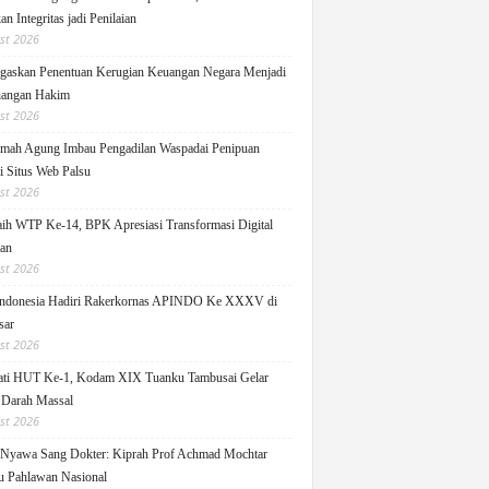
n Integritas jadi Penilaian
st 2026
askan Penentuan Kerugian Keuangan Negara Menjadi
angan Hakim
st 2026
ah Agung Imbau Pengadilan Waspadai Penipuan
i Situs Web Palsu
st 2026
h WTP Ke-14, BPK Apresiasi Transformasi Digital
lan
st 2026
ndonesia Hadiri Rakerkornas APINDO Ke XXXV di
sar
st 2026
ati HUT Ke-1, Kodam XIX Tuanku Tambusai Gelar
 Darah Massal
st 2026
Nyawa Sang Dokter: Kiprah Prof Achmad Mochtar
 Pahlawan Nasional