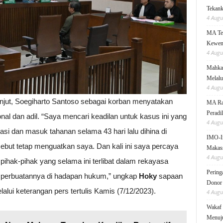
Tekanka
4 Augu
MA Teg
Kewen
4 Augu
Mahkam
Melalu
4 Augu
njut, Soegiharto Santoso sebagai korban menyatakan
MA Rai
Peradi
nal dan adil. “Saya mencari keadilan untuk kasus ini yang
4 Augu
asi dan masuk tahanan selama 43 hari lalu dihina di
IMO-I
t tetap menguatkan saya. Dan kali ini saya percaya
Makas
4 Augu
ihak-pihak yang selama ini terlibat dalam rekayasa
Pering
erbuatannya di hadapan hukum,” ungkap
Hoky
sapaan
Donor
alui keterangan pers tertulis Kamis (7/12/2023).
4 Augu
Wakaf 
Menuju