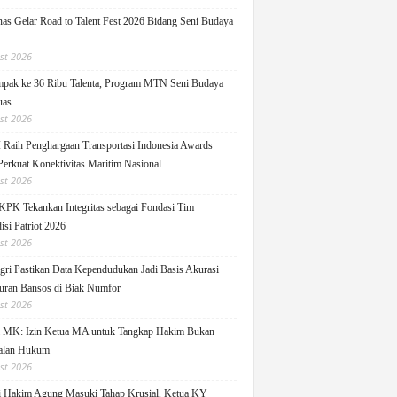
as Gelar Road to Talent Fest 2026 Bidang Seni Budaya
st 2026
pak ke 36 Ribu Talenta, Program MTN Seni Budaya
uas
st 2026
Raih Penghargaan Transportasi Indonesia Awards
Perkuat Konektivitas Maritim Nasional
st 2026
KPK Tekankan Integritas sebagai Fondasi Tim
isi Patriot 2026
st 2026
ri Pastikan Data Kependudukan Jadi Basis Akurasi
uran Bansos di Biak Numfor
st 2026
i MK: Izin Ketua MA untuk Tangkap Hakim Bukan
alan Hukum
st 2026
i Hakim Agung Masuki Tahap Krusial, Ketua KY