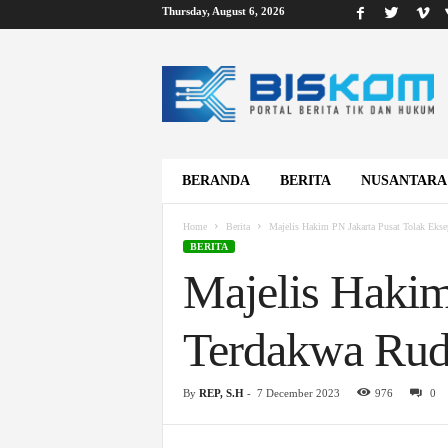
Thursday, August 6, 2026
B
i
s
k
o
m
BERANDA
BERITA
NUSANTARA
Home
Berita
Majelis Hakim PN Jakarta Pusat Tolak Eks
BERITA
Majelis Hakim
Terdakwa Rud
By
REP, S.H
-
7 December 2023
976
0