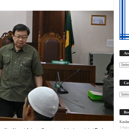
Ar
Cat
Categ
Rec
Kasdam
5 Augu