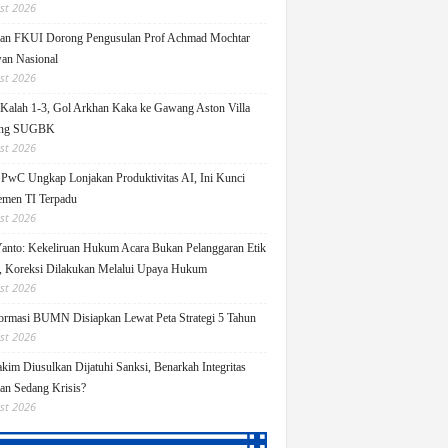
st 2026
an FKUI Dorong Pengusulan Prof Achmad Mochtar
an Nasional
st 2026
Kalah 1-3, Gol Arkhan Kaka ke Gawang Aston Villa
ang SUGBK
st 2026
 PwC Ungkap Lonjakan Produktivitas AI, Ini Kunci
men TI Terpadu
st 2026
Yanto: Kekeliruan Hukum Acara Bukan Pelanggaran Etik
 Koreksi Dilakukan Melalui Upaya Hukum
st 2026
ormasi BUMN Disiapkan Lewat Peta Strategi 5 Tahun
st 2026
kim Diusulkan Dijatuhi Sanksi, Benarkah Integritas
lan Sedang Krisis?
st 2026