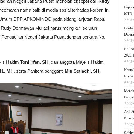
adilan Negeri Jakarta Pusat menolak eksepsi dari
Rudy
Bappen
ncemaran nama baik di media sosial terhadap korban
Ir.
MTN
 Umum DPP APKOMINDO pada sidang lanjutan Rabu,
5 Augu
a Rudy Dermawan Muliadi harus mengikuti seluruh
Berdam
Diperl
i Pengadilan Negeri Jakarta Pusat dengan perkara No.
5 Augu
PELNI 
2026, 
4 Augu
elis Hakim
Toni Irfan, SH
. dan anggota Majelis Hakim
Ketua 
H., MH
. serta Panitera pengganti
Min Setiadhi, SH.
Eksped
4 Augu
Mendag
Penyal
4 Augu
Ahli d
Kekeb
4 Augu
Seleks