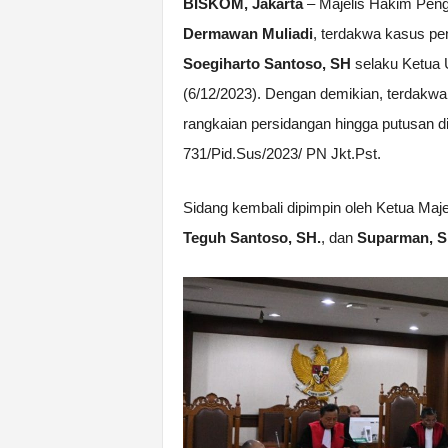
BISKOM, Jakarta
– Majelis Hakim Peng
Dermawan Muliadi
, terdakwa kasus pe
Soegiharto Santoso, SH
selaku Ketua
(6/12/2023). Dengan demikian, terdakw
rangkaian persidangan hingga putusan d
731/Pid.Sus/2023/ PN Jkt.Pst.
Sidang kembali dipimpin oleh Ketua Maj
Teguh Santoso, SH.
, dan
Suparman, S