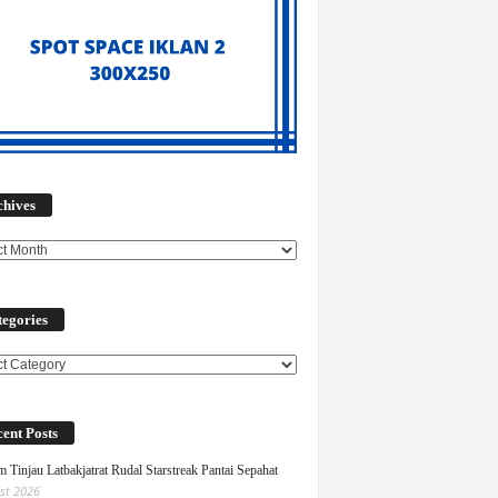
Archives
chives
egories
ories
ent Posts
 Tinjau Latbakjatrat Rudal Starstreak Pantai Sepahat
st 2026