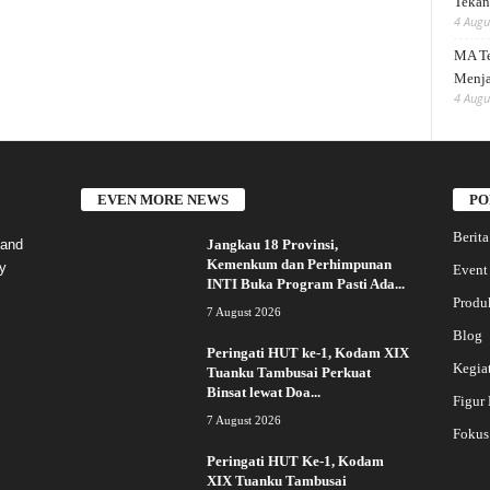
Tekank
4 Augu
MA Te
Menja
4 Augu
EVEN MORE NEWS
PO
Berita
Jangkau 18 Provinsi,
 and
Kemenkum dan Perhimpunan
y
Event
INTI Buka Program Pasti Ada...
Produ
7 August 2026
Blog
Peringati HUT ke-1, Kodam XIX
Kegia
Tuanku Tambusai Perkuat
Binsat lewat Doa...
Figur
7 August 2026
Fokus
Peringati HUT Ke-1, Kodam
XIX Tuanku Tambusai