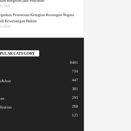
an Integritas jadi Penilaian
st 2026
gaskan Penentuan Kerugian Keuangan Negara
di Kewenangan Hakim
st 2026
PULAR CATEGORY
8461
734
447
k&Jasa
381
295
tan
268
 Biskom
125