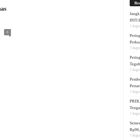
Rec
mas
Jangk
INTI 
7 Augu
0
Perin
Perku
7 Augu
Perin
Teguh
7 Augu
Pembe
Persat
7 Augu
PRDL 
Tengah
7 Augu
Semes
Rp96,
7 Augu