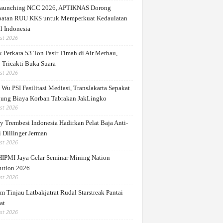
Launching NCC 2026, APTIKNAS Dorong
patan RUU KKS untuk Memperkuat Kedaulatan
l Indonesia
st 2026
 Perkara 53 Ton Pasir Timah di Air Merbau,
 Tricakti Buka Suara
st 2026
Wu PSI Fasilitasi Mediasi, TransJakarta Sepakat
ung Biaya Korban Tabrakan JakLingko
st 2026
y Trembesi Indonesia Hadirkan Pelat Baja Anti-
 Dillinger Jerman
st 2026
IPMI Jaya Gelar Seminar Mining Nation
ution 2026
st 2026
m Tinjau Latbakjatrat Rudal Starstreak Pantai
at
st 2026