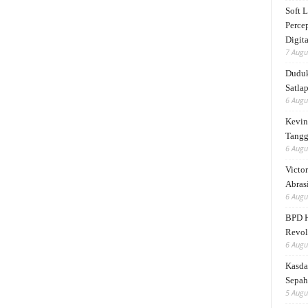
Soft 
Perce
Digita
7 Augu
Duduk
Satlap
6 Augu
Kevin 
Tangg
6 Augu
Victor
Abrasi
6 Augu
BPD H
Revol
6 Augu
Kasda
Sepah
5 Augu