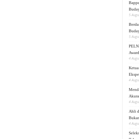
Bappe
Buda
5 Augu
Berda
Buday
5 Augu
PELNI
Award
4 Augu
Ketua
Ekspe
4 Augu
Menda
Akura
4 Augu
Ahli 
Bukan
4 Augu
Selek