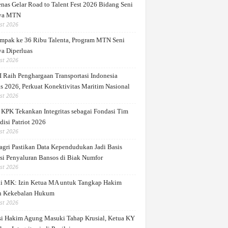
nas Gelar Road to Talent Fest 2026 Bidang Seni
ya MTN
st 2026
mpak ke 36 Ribu Talenta, Program MTN Seni
a Diperluas
st 2026
 Raih Penghargaan Transportasi Indonesia
s 2026, Perkuat Konektivitas Maritim Nasional
st 2026
 KPK Tekankan Integritas sebagai Fondasi Tim
disi Patriot 2026
st 2026
gri Pastikan Data Kependudukan Jadi Basis
si Penyaluran Bansos di Biak Numfor
st 2026
di MK: Izin Ketua MA untuk Tangkap Hakim
 Kekebalan Hukum
st 2026
si Hakim Agung Masuki Tahap Krusial, Ketua KY