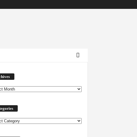
Archives
chives
egories
ories