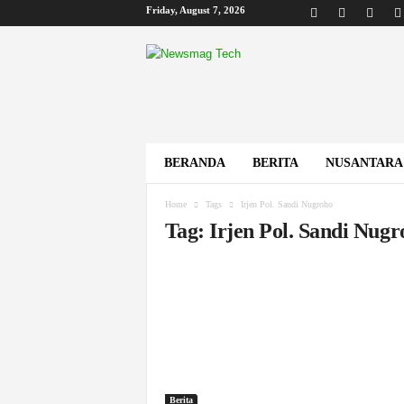
Friday, August 7, 2026
B
i
s
k
o
m
BERANDA
BERITA
NUSANTARA
Home
Tags
Irjen Pol. Sandi Nugroho
Tag: Irjen Pol. Sandi Nugr
Berita