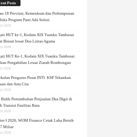
ent Posts
au 18 Provinsi, Kemenkum dan Perhimpunan
Buka Program Pasti Ada Solusi
st 2026
gati HUT ke-1, Kodam XIX Tuanku Tambusai
at Binsat lewat Doa Lintas Agama
st 2026
gati HUT Ke-1, Kodam XIX Tuanku Tambusai
kan Pengabdian Lewat Ziarah Rombongan
st 2026
kalan Pengurus Pusat INTI: KSP Tekankan
uan dan Asta Cita
st 2026
Bidik Pertumbuhan Penjualan Dua Digit di
 Transisi Fasilitas Baru
st 2026
ter I 2026, WOM Finance Cetak Laba Bersih
7 Miliar
st 2026