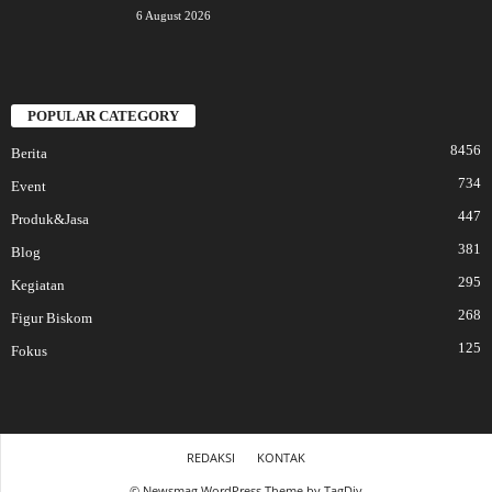
6 August 2026
POPULAR CATEGORY
8456
Berita
734
Event
447
Produk&Jasa
381
Blog
295
Kegiatan
268
Figur Biskom
125
Fokus
REDAKSI
KONTAK
© Newsmag WordPress Theme by TagDiv