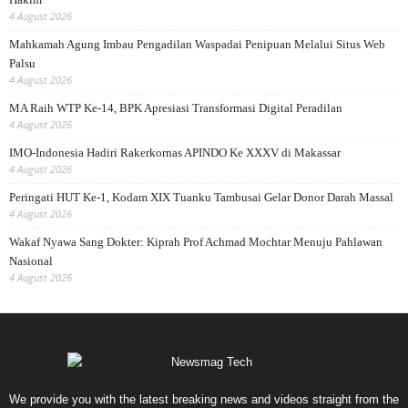
4 August 2026
Mahkamah Agung Imbau Pengadilan Waspadai Penipuan Melalui Situs Web
Palsu
4 August 2026
MA Raih WTP Ke-14, BPK Apresiasi Transformasi Digital Peradilan
4 August 2026
IMO-Indonesia Hadiri Rakerkornas APINDO Ke XXXV di Makassar
4 August 2026
Peringati HUT Ke-1, Kodam XIX Tuanku Tambusai Gelar Donor Darah Massal
4 August 2026
Wakaf Nyawa Sang Dokter: Kiprah Prof Achmad Mochtar Menuju Pahlawan
Nasional
4 August 2026
We provide you with the latest breaking news and videos straight from the