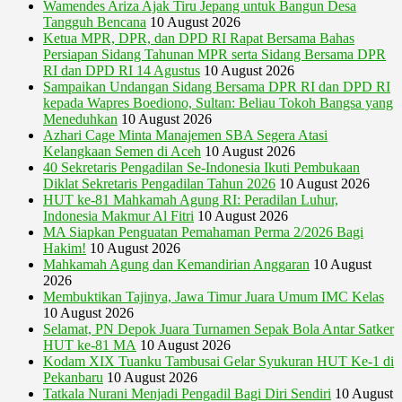
Wamendes Ariza Ajak Tiru Jepang untuk Bangun Desa
Tangguh Bencana
10 August 2026
Ketua MPR, DPR, dan DPD RI Rapat Bersama Bahas
Persiapan Sidang Tahunan MPR serta Sidang Bersama DPR
RI dan DPD RI 14 Agustus
10 August 2026
Sampaikan Undangan Sidang Bersama DPR RI dan DPD RI
kepada Wapres Boediono, Sultan: Beliau Tokoh Bangsa yang
Meneduhkan
10 August 2026
Azhari Cage Minta Manajemen SBA Segera Atasi
Kelangkaan Semen di Aceh
10 August 2026
40 Sekretaris Pengadilan Se-Indonesia Ikuti Pembukaan
Diklat Sekretaris Pengadilan Tahun 2026
10 August 2026
HUT ke-81 Mahkamah Agung RI: Peradilan Luhur,
Indonesia Makmur Al Fitri
10 August 2026
MA Siapkan Penguatan Pemahaman Perma 2/2026 Bagi
Hakim!
10 August 2026
Mahkamah Agung dan Kemandirian Anggaran
10 August
2026
Membuktikan Tajinya, Jawa Timur Juara Umum IMC Kelas
10 August 2026
Selamat, PN Depok Juara Turnamen Sepak Bola Antar Satker
HUT ke-81 MA
10 August 2026
Kodam XIX Tuanku Tambusai Gelar Syukuran HUT Ke-1 di
Pekanbaru
10 August 2026
Tatkala Nurani Menjadi Pengadil Bagi Diri Sendiri
10 August