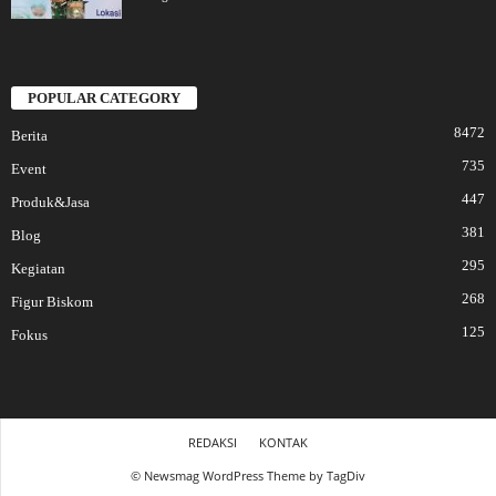
POPULAR CATEGORY
8472
Berita
735
Event
447
Produk&Jasa
381
Blog
295
Kegiatan
268
Figur Biskom
125
Fokus
REDAKSI
KONTAK
© Newsmag WordPress Theme by TagDiv