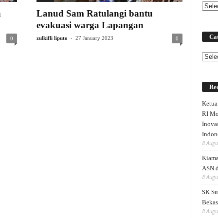
n
Lanud Sam Ratulangi bantu
evakuasi warga Lapangan
Cat
-
zulkifli liputo
27 January 2023
0
0
Categ
Rec
Ketu
RI Mo
Inova
Indon
8 Augu
Kiama
ASN 
8 Augu
SK Su
Bekas
8 Augu