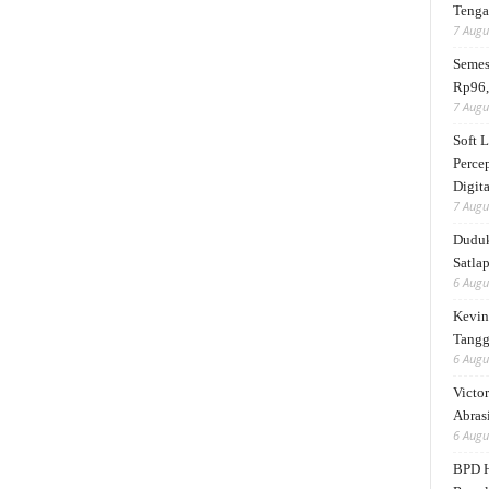
Tengah
7 Augu
Semes
Rp96,
7 Augu
Soft 
Perce
Digita
7 Augu
Duduk
Satlap
6 Augu
Kevin 
Tangg
6 Augu
Victor
Abrasi
6 Augu
BPD H