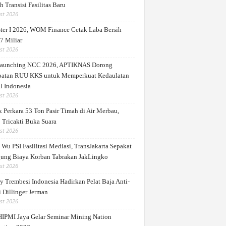
 Transisi Fasilitas Baru
st 2026
ter I 2026, WOM Finance Cetak Laba Bersih
7 Miliar
st 2026
Launching NCC 2026, APTIKNAS Dorong
patan RUU KKS untuk Memperkuat Kedaulatan
l Indonesia
st 2026
 Perkara 53 Ton Pasir Timah di Air Merbau,
 Tricakti Buka Suara
st 2026
Wu PSI Fasilitasi Mediasi, TransJakarta Sepakat
ung Biaya Korban Tabrakan JakLingko
st 2026
y Trembesi Indonesia Hadirkan Pelat Baja Anti-
 Dillinger Jerman
st 2026
IPMI Jaya Gelar Seminar Mining Nation