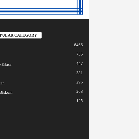
PULAR CATEGORY
8466
735
447
k&Jasa
381
295
tan
268
 Biskom
125