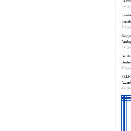
Revol
6 Augu
Kasda
Sepah
5 Augu
Bappe
Buda
5 Augu
Berda
Buday
5 Augu
PELNI
Award
4 Augu