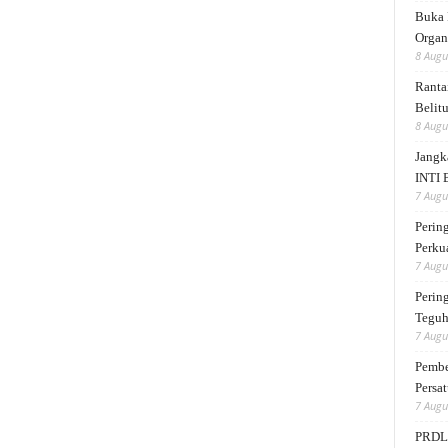
Buka 
Organ
8 Augu
Ranta
Belit
8 Augu
Jangk
INTI 
7 Augu
Perin
Perku
7 Augu
Perin
Teguh
7 Augu
Pembe
Persat
7 Augu
PRDL 