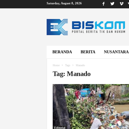
Saturday, August 8, 2026
B
i
s
k
o
m
BERANDA
BERITA
NUSANTARA
Home
Tags
Manado
Tag: Manado
Editorial