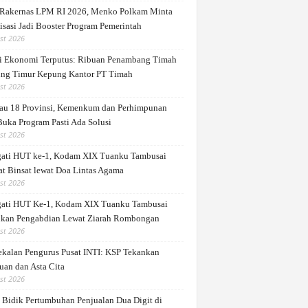
Rakernas LPM RI 2026, Menko Polkam Minta
isasi Jadi Booster Program Pemerintah
st 2026
i Ekonomi Terputus: Ribuan Penambang Timah
ung Timur Kepung Kantor PT Timah
st 2026
au 18 Provinsi, Kemenkum dan Perhimpunan
Buka Program Pasti Ada Solusi
st 2026
gati HUT ke-1, Kodam XIX Tuanku Tambusai
at Binsat lewat Doa Lintas Agama
st 2026
gati HUT Ke-1, Kodam XIX Tuanku Tambusai
kan Pengabdian Lewat Ziarah Rombongan
st 2026
kalan Pengurus Pusat INTI: KSP Tekankan
uan dan Asta Cita
st 2026
Bidik Pertumbuhan Penjualan Dua Digit di