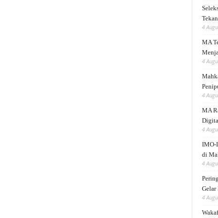
Selek
Tekank
4 Augu
MA Te
Menja
4 Augu
Mahka
Penip
4 Augu
MA Ra
Digita
4 Augu
IMO-I
di Ma
4 Augu
Perin
Gelar
4 Augu
Wakaf