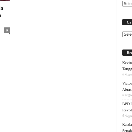
ia
n
Cat
0
Categ
Rec
Kevin 
Tangg
6 Augu
Victor
Abrasi
6 Augu
BPD H
Revol
6 Augu
Kasda
Sepah