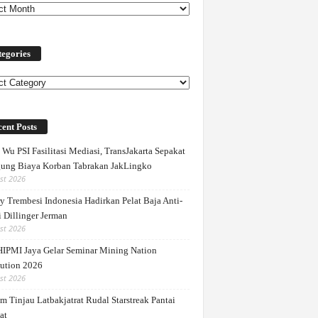
egories
ories
ent Posts
Wu PSI Fasilitasi Mediasi, TransJakarta Sepakat
ung Biaya Korban Tabrakan JakLingko
st 2026
y Trembesi Indonesia Hadirkan Pelat Baja Anti-
 Dillinger Jerman
st 2026
IPMI Jaya Gelar Seminar Mining Nation
ution 2026
st 2026
m Tinjau Latbakjatrat Rudal Starstreak Pantai
at