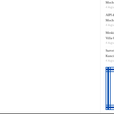
Mocht
4 Augu
AIPI 
Mocht
4 Augu
Meski
Villa
4 Augu
Surve
Kunci
4 Augu