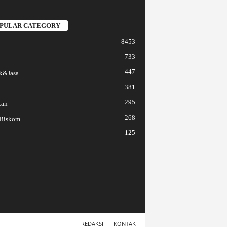
PULAR CATEGORY
8453
733
447
k&Jasa
381
295
tan
268
 Biskom
125
REDAKSI
KONTAK