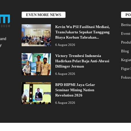
EVEN MORE NEWS
PO
Berita
Kevin Wu PSI Fasilitasi Mediasi,
TransJakarta Sepakat Tanggung
Event
Biaya Korban Tabrakan...
 and
Produ
y
6 August 2026
Blog
Victory Trembesi Indonesia
Kegia
Hadirkan Pelat Baja Anti-Abrasi
Dillinger Jerman
Figur
6 August 2026
Fokus
BPD HIPMI Jaya Gelar
Seminar Mining Nation
Revolution 2026
6 August 2026