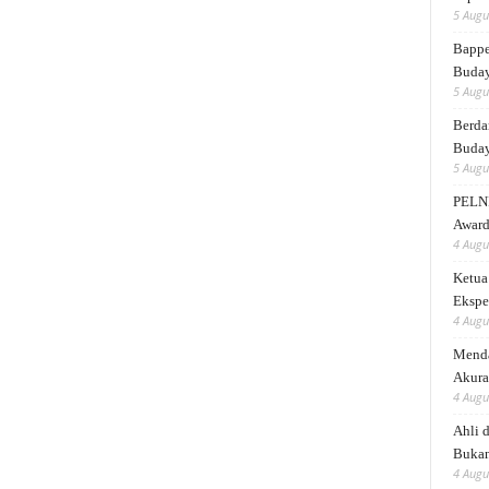
5 Augu
Bappe
Buda
5 Augu
Berda
Buday
5 Augu
PELNI
Award
4 Augu
Ketua
Ekspe
4 Augu
Menda
Akura
4 Augu
Ahli 
Bukan
4 Augu