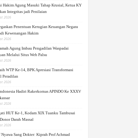
si Hakim Agung Masuki Tahap Krusial, Ketua KY
an Integritas jadi Penilaian
st 2026
gaskan Penentuan Kerugian Keuangan Negara
di Kewenangan Hakim
st 2026
mah Agung Imbau Pengadilan Waspadai
uan Melalui Situs Web Palsu
st 2026
ih WTP Ke-14, BPK Apresiasi Transformasi
l Peradilan
st 2026
ndonesia Hadiri Rakerkornas APINDO Ke XXXV
kassar
st 2026
gati HUT Ke-1, Kodam XIX Tuanku Tambusai
 Donor Darah Massal
st 2026
 Nyawa Sang Dokter: Kiprah Prof Achmad