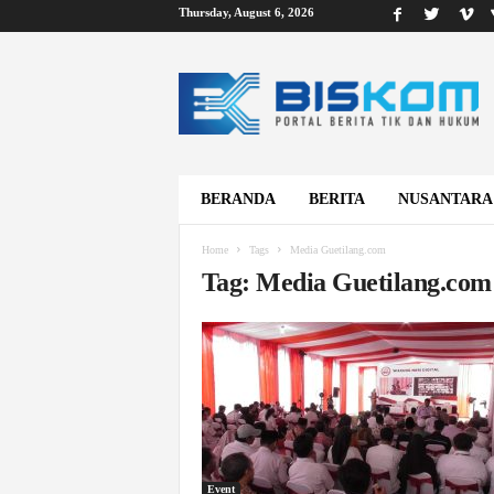
Thursday, August 6, 2026
B
i
s
k
o
m
BERANDA
BERITA
NUSANTARA
Home
Tags
Media Guetilang.com
Tag: Media Guetilang.com
Event