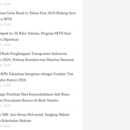
st 2026
nas Gelar Road to Talent Fest 2026 Bidang Seni
ya MTN
st 2026
mpak ke 36 Ribu Talenta, Program MTN Seni
a Diperluas
st 2026
 Raih Penghargaan Transportasi Indonesia
s 2026, Perkuat Konektivitas Maritim Nasional
st 2026
 KPK Tekankan Integritas sebagai Fondasi Tim
disi Patriot 2026
st 2026
gri Pastikan Data Kependudukan Jadi Basis
si Penyaluran Bansos di Biak Numfor
st 2026
di MK: Izin Ketua MA untuk Tangkap Hakim
 Kekebalan Hukum
st 2026