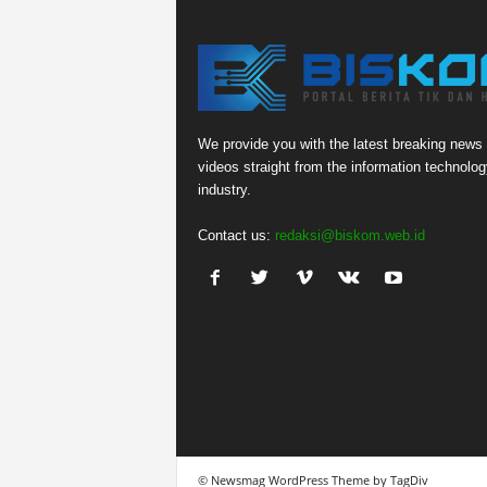
We provide you with the latest breaking news
videos straight from the information technolog
industry.
Contact us:
redaksi@biskom.web.id
© Newsmag WordPress Theme by TagDiv