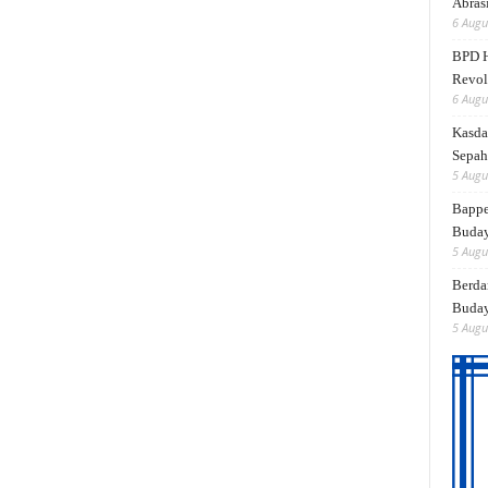
Abrasi
6 Augu
BPD H
Revol
6 Augu
Kasda
Sepah
5 Augu
Bappe
Buda
5 Augu
Berda
Buday
5 Augu