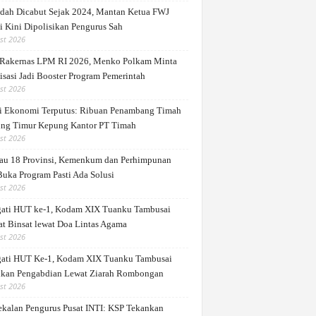
dah Dicabut Sejak 2024, Mantan Ketua FWJ
i Kini Dipolisikan Pengurus Sah
st 2026
Rakernas LPM RI 2026, Menko Polkam Minta
isasi Jadi Booster Program Pemerintah
st 2026
i Ekonomi Terputus: Ribuan Penambang Timah
ung Timur Kepung Kantor PT Timah
st 2026
au 18 Provinsi, Kemenkum dan Perhimpunan
Buka Program Pasti Ada Solusi
st 2026
gati HUT ke-1, Kodam XIX Tuanku Tambusai
at Binsat lewat Doa Lintas Agama
st 2026
gati HUT Ke-1, Kodam XIX Tuanku Tambusai
kan Pengabdian Lewat Ziarah Rombongan
st 2026
kalan Pengurus Pusat INTI: KSP Tekankan