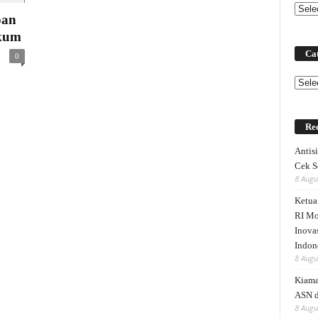
pan
kum
Cat
0
Categ
Rec
Antis
Cek S
8 Augu
Ketu
RI Mo
Inova
Indon
8 Augu
Kiama
ASN 
8 Augu