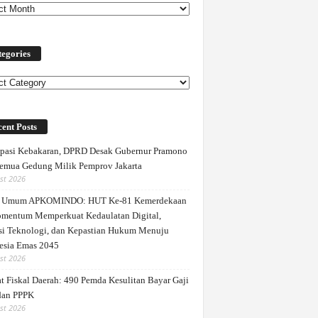
egories
ories
ent Posts
ipasi Kebakaran, DPRD Desak Gubernur Pramono
emua Gedung Milik Pemprov Jakarta
st 2026
a Umum APKOMINDO: HUT Ke-81 Kemerdekaan
mentum Memperkuat Kedaulatan Digital,
si Teknologi, dan Kepastian Hukum Menuju
esia Emas 2045
st 2026
t Fiskal Daerah: 490 Pemda Kesulitan Bayar Gaji
dan PPPK
st 2026