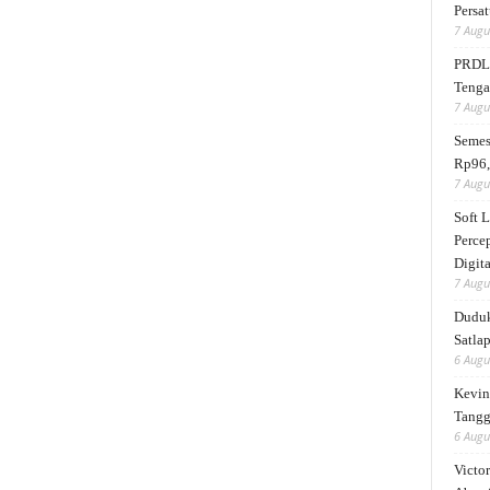
Persat
7 Augu
PRDL 
Tengah
7 Augu
Semes
Rp96,
7 Augu
Soft 
Perce
Digita
7 Augu
Duduk
Satlap
6 Augu
Kevin 
Tangg
6 Augu
Victor