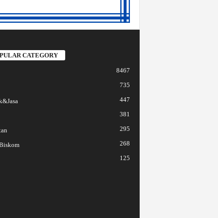
PULAR CATEGORY
8467
735
447
k&Jasa
381
295
tan
268
 Biskom
125