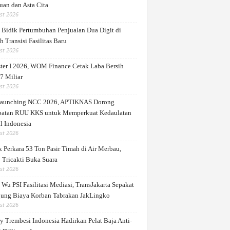
uan dan Asta Cita
st 2026
Bidik Pertumbuhan Penjualan Dua Digit di
 Transisi Fasilitas Baru
st 2026
ter I 2026, WOM Finance Cetak Laba Bersih
7 Miliar
st 2026
Launching NCC 2026, APTIKNAS Dorong
patan RUU KKS untuk Memperkuat Kedaulatan
l Indonesia
st 2026
 Perkara 53 Ton Pasir Timah di Air Merbau,
 Tricakti Buka Suara
st 2026
Wu PSI Fasilitasi Mediasi, TransJakarta Sepakat
ung Biaya Korban Tabrakan JakLingko
st 2026
y Trembesi Indonesia Hadirkan Pelat Baja Anti-