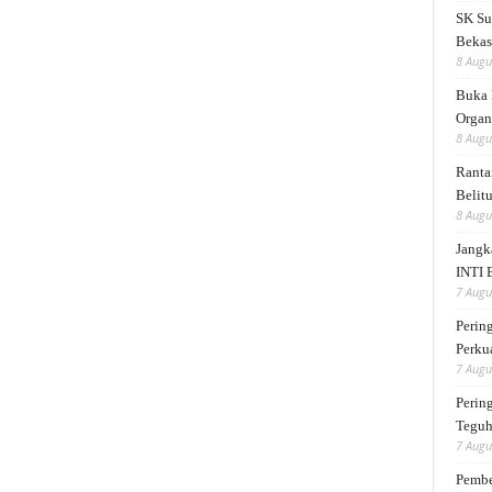
SK Su
Bekas
8 Augu
Buka 
Organ
8 Augu
Ranta
Belit
8 Augu
Jangk
INTI 
7 Augu
Perin
Perku
7 Augu
Perin
Teguh
7 Augu
Pembe