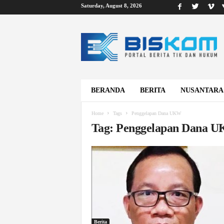
Saturday, August 8, 2026
B
i
s
k
o
m
BERANDA
BERITA
NUSANTARA
Home
Tags
Penggelapan Dana UKW
Tag: Penggelapan Dana 
Berita