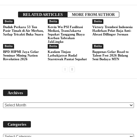
RELATED ARTICLES
MORE FROM AUTHOR
Berita
Berita
Berita
Duduk Perkara 53 Ton
Kevin Wu PSI Fasilitasi
Victory Trembesi Indonesia
Pasir Timah di Air Merbau,
Mediasi, TransJakarta
Hadirkan Pelat Baja Anti-
Satlap Tricakti Buka Suara
Sepakat Tanggung Biaya
Abrasi Dillinger Jerman
Korban Tabrakan
JakLingko
Berita
Berita
Berita
BPD HIPMI Jaya Gelar
Kasdam Tinjau
Bappenas Gelar Road to
Seminar Mining Nation
Latbakjatrat Rudal
Talent Fest 2026 Bidang
Revolution 2026
Starstreak Pantai Sepahat
Seni Budaya MTN
Archives
Archives
Categories
Categories