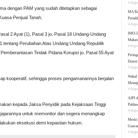
4 Augu
sama dengan PAM yang sudah ditetapkan sebagai
MA Rai
 Kuasa Penjual Tanah.
Peradi
4 Augu
IMO-I
sal 2 Ayat (1), Pasal 3 jo. Pasal 18 Undang-Undang
Makas
01 tentang Perubahan Atas Undang Undang Republik
4 Augu
Pemberantasan Tindak Pidana Korupsi jo. Pasal 55 Ayat
Pering
Donor
4 Augu
Wakaf 
ap kooperatif, sehingga proses pengamanannya berjalan
Menuju
4 Augu
AIPI d
imakan kepada Jaksa Penyidik pada Kejaksaan Tinggi
Pahlaw
4 Augu
 jajarannya untuk memonitor dan segera menangkap
Meski 
ilakukan eksekusi demi kepastian hukum.
Gunc
4 Augu