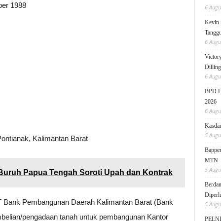
ber 1988
6 Augu
Kevin 
Tanggu
6 Augu
Victor
Dillin
6 Augu
BPD HI
2026
6 Augu
Kasdam
5 Augu
 Pontianak, Kalimantan Barat
Bappen
MTN
5 Augu
 Buruh Papua Tengah Soroti Upah dan Kontrak
Berdam
Diperl
PT Bank Pembangunan Daerah Kalimantan Barat (Bank
5 Augu
mbelian/pengadaan tanah untuk pembangunan Kantor
PELNI 