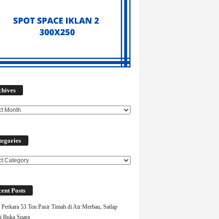
Archives
chives
egories
ories
ent Posts
Perkara 53 Ton Pasir Timah di Air Merbau, Satlap
ti Buka Suara