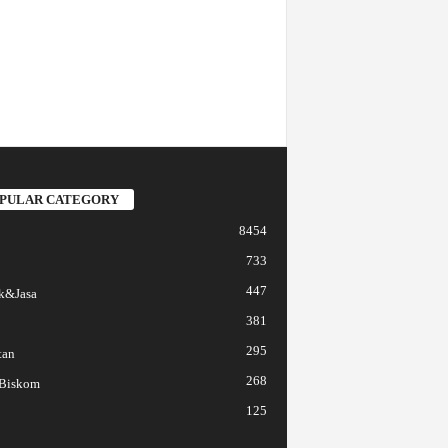
PULAR CATEGORY
8454
733
447
k&Jasa
381
295
tan
268
 Biskom
125