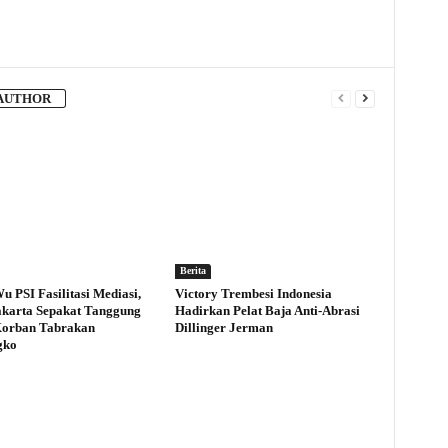
AUTHOR
Berita
u PSI Fasilitasi Mediasi,
Victory Trembesi Indonesia
karta Sepakat Tanggung
Hadirkan Pelat Baja Anti-Abrasi
Korban Tabrakan
Dillinger Jerman
gko