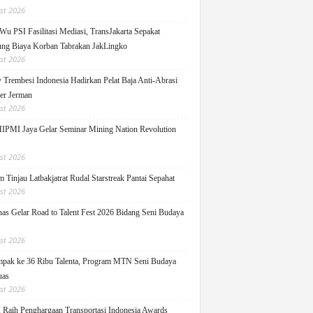
st 2026
Wu PSI Fasilitasi Mediasi, TransJakarta Sepakat
ng Biaya Korban Tabrakan JakLingko
st 2026
y Trembesi Indonesia Hadirkan Pelat Baja Anti-Abrasi
ger Jerman
st 2026
PMI Jaya Gelar Seminar Mining Nation Revolution
st 2026
 Tinjau Latbakjatrat Rudal Starstreak Pantai Sepahat
st 2026
as Gelar Road to Talent Fest 2026 Bidang Seni Budaya
st 2026
pak ke 36 Ribu Talenta, Program MTN Seni Budaya
uas
st 2026
Raih Penghargaan Transportasi Indonesia Awards