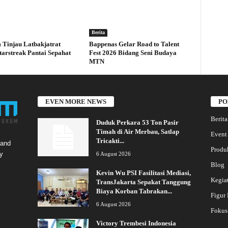
Berita
Tinjau Latbakjatrat
Bappenas Gelar Road to Talent
tarstreak Pantai Sepahat
Fest 2026 Bidang Seni Budaya
MTN
EVEN MORE NEWS
PO
Berita
Duduk Perkara 53 Ton Pasir
Timah di Air Merbau, Satlap
Event
Tricakti...
 and
Produ
y
6 August 2026
Blog
Kevin Wu PSI Fasilitasi Mediasi,
Kegia
TransJakarta Sepakat Tanggung
Biaya Korban Tabrakan...
Figur
6 August 2026
Fokus
Victory Trembesi Indonesia