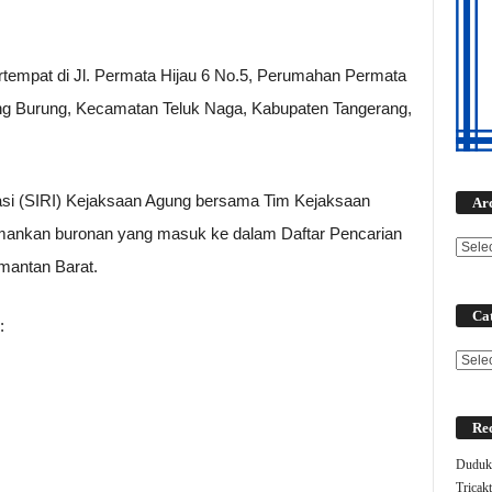
tempat di Jl. Permata Hijau 6 No.5, Perumahan Permata
ung Burung, Kecamatan Teluk Naga, Kabupaten Tangerang,
vasi (SIRI) Kejaksaan Agung bersama Tim Kejaksaan
Ar
amankan buronan yang masuk ke dalam Daftar Pencarian
mantan Barat.
Cat
:
Categ
Rec
Duduk 
Tricak