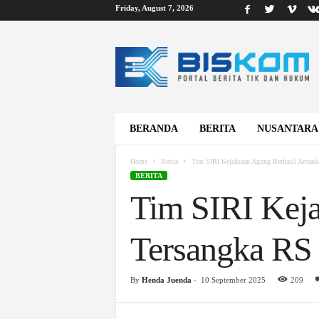
Friday, August 7, 2026
B
i
s
k
o
m
BERANDA
BERITA
NUSANTARA
Home
Berita
Tim SIRI Kejaksaan Agung Berhasil Amanka
BERITA
Tim SIRI Kej
Tersangka RS 
By
Henda Juenda
-
10 September 2025
209