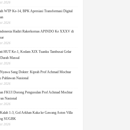
st 2026
h WTP Ke-14, BPK Apresiasi Transformasi Digital
lan
st 2026
ndonesia Hadiri Rakerkornas APINDO Ke XXXV di
sar
st 2026
ati HUT Ke-1, Kodam XIX Tuanku Tambusai Gelar
 Darah Massal
st 2026
Nyawa Sang Dokter: Kiprah Prof Achmad Mochtar
 Pahlawan Nasional
st 2026
an FKUI Dorong Pengusulan Prof Achmad Mochtar
an Nasional
st 2026
Kalah 1-3, Gol Arkhan Kaka ke Gawang Aston Villa
ang SUGBK
st 2026