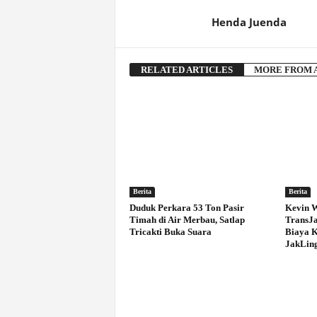
Henda Juenda
RELATED ARTICLES
MORE FROM 
Berita
Berita
Duduk Perkara 53 Ton Pasir
Kevin W
Timah di Air Merbau, Satlap
TransJa
Tricakti Buka Suara
Biaya 
JakLin