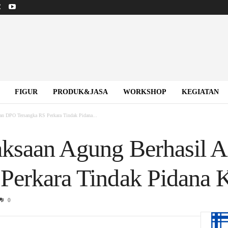
FIGUR
PRODUK&JASA
WORKSHOP
KEGIATAN
n DPO Tersangka RS Perkara Tindak Pidana...
aksaan Agung Berhasil
Perkara Tindak Pidana 
0