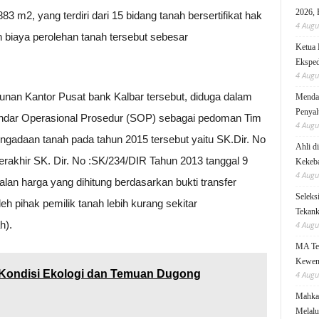
2026, 
3 m2, yang terdiri dari 15 bidang tanah bersertifikat hak
4 Augu
an biaya perolehan tanah tersebut sebesar
Ketua 
Eksped
4 Augu
an Kantor Pusat bank Kalbar tersebut, diduga dalam
Mendag
Penyal
dar Operasional Prosedur (SOP) sebagai pedoman Tim
4 Augu
adaan tanah pada tahun 2015 tersebut yaitu SK.Dir. No
Ahli d
akhir SK. Dir. No :SK/234/DIR Tahun 2013 tanggal 9
Kekeb
4 Augu
an harga yang dihitung berdasarkan bukti transfer
Seleks
h pihak pemilik tanah lebih kurang sekitar
Tekanka
h).
4 Augu
MA Teg
Kewen
Kondisi Ekologi dan Temuan Dugong
4 Augu
Mahkam
Melalu