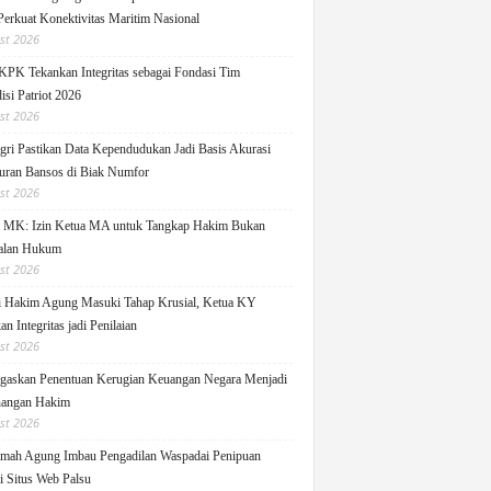
Perkuat Konektivitas Maritim Nasional
st 2026
KPK Tekankan Integritas sebagai Fondasi Tim
isi Patriot 2026
st 2026
ri Pastikan Data Kependudukan Jadi Basis Akurasi
uran Bansos di Biak Numfor
st 2026
i MK: Izin Ketua MA untuk Tangkap Hakim Bukan
alan Hukum
st 2026
i Hakim Agung Masuki Tahap Krusial, Ketua KY
n Integritas jadi Penilaian
st 2026
askan Penentuan Kerugian Keuangan Negara Menjadi
angan Hakim
st 2026
ah Agung Imbau Pengadilan Waspadai Penipuan
i Situs Web Palsu