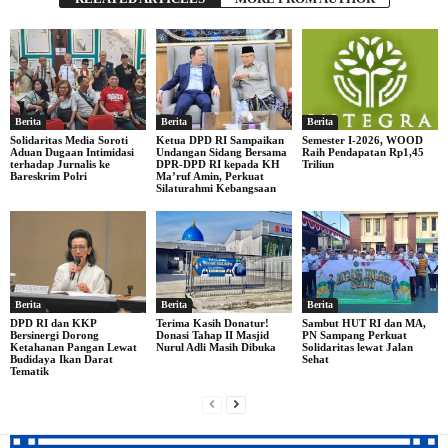
Berita
Berita
Berita
Solidaritas Media Soroti
Ketua DPD RI Sampaikan
Semester I-2026, WOOD
Aduan Dugaan Intimidasi
Undangan Sidang Bersama
Raih Pendapatan Rp1,45
terhadap Jurnalis ke
DPR-DPD RI kepada KH
Triliun
Bareskrim Polri
Ma’ruf Amin, Perkuat
Silaturahmi Kebangsaan
Berita
Berita
Berita
DPD RI dan KKP
Terima Kasih Donatur!
Sambut HUT RI dan MA,
Bersinergi Dorong
Donasi Tahap II Masjid
PN Sampang Perkuat
Ketahanan Pangan Lewat
Nurul Adli Masih Dibuka
Solidaritas lewat Jalan
Budidaya Ikan Darat
Sehat
Tematik