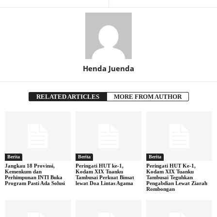
Henda Juenda
RELATED ARTICLES
MORE FROM AUTHOR
Berita
Berita
Berita
Jangkau 18 Provinsi,
Peringati HUT ke-1,
Peringati HUT Ke-1,
Kemenkum dan
Kodam XIX Tuanku
Kodam XIX Tuanku
Perhimpunan INTI Buka
Tambusai Perkuat Binsat
Tambusai Teguhkan
Program Pasti Ada Solusi
lewat Doa Lintas Agama
Pengabdian Lewat Ziarah
Rombongan