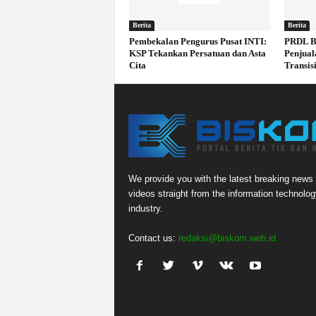
Berita
Berita
Pembekalan Pengurus Pusat INTI:
PRDL B
KSP Tekankan Persatuan dan Asta
Penjual
Cita
Transisi
We provide you with the latest breaking news
videos straight from the information technolog
industry.
Contact us:
redaksi@biskom.web.id