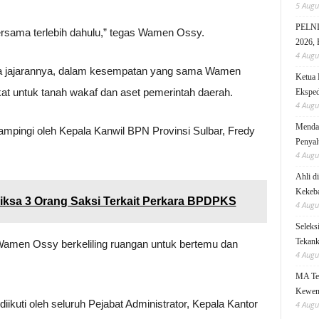
5 Augu
PELNI 
bersama terlebih dahulu,” tegas Wamen Ossy.
2026, 
4 Augu
a jajarannya, dalam kesempatan yang sama Wamen
Ketua 
at untuk tanah wakaf dan aset pemerintah daerah.
Eksped
4 Augu
Mendag
dampingi oleh Kepala Kanwil BPN Provinsi Sulbar, Fredy
Penyal
4 Augu
Ahli d
Kekeb
ksa 3 Orang Saksi Terkait Perkara BPDPKS
4 Augu
Seleks
Tekanka
 Wamen Ossy berkeliling ruangan untuk bertemu dan
4 Augu
MA Teg
Kewen
ikuti oleh seluruh Pejabat Administrator, Kepala Kantor
4 Augu