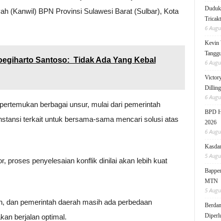
Duduk 
ah (Kanwil) BPN Provinsi Sulawesi Barat (Sulbar), Kota
Tricak
6 Augu
Kevin 
Tanggu
egiharto Santoso: Tidak Ada Yang Kebal
6 Augu
Victor
Dillin
6 Augu
emukan berbagai unsur, mulai dari pemerintah
BPD HI
nstansi terkait untuk bersama-sama mencari solusi atas
2026
6 Augu
Kasdam
5 Augu
 proses penyelesaian konflik dinilai akan lebih kuat
Bappen
MTN
5 Augu
an, dan pemerintah daerah masih ada perbedaan
Berdam
Diperl
an berjalan optimal.