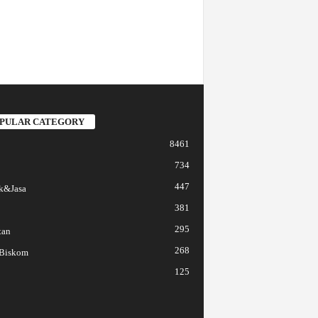
PULAR CATEGORY
8461
734
447
k&Jasa
381
295
tan
268
 Biskom
125