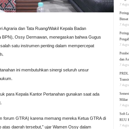
7 Augu
Pering
Binsat
7 Augu
 Agraria dan Tata Ruang/Wakil Kepala Badan
Pering
a BPN), Ossy Dermawan, menegaskan bahwa Gugus
Pengab
7 Augu
salah satu instrumen penting dalam mempercepat
Pembek
h.
dan As
7 Augu
tanahan ini membutuhkan sinergi seluruh unsur
PRDL B
hukum.
Transis
7 Augu
ntuk para Kepala Kantor Pertanahan gunakan saat ada
Semest
Miliar
.
7 Augu
Soft 
alam forum GTRA) karena memang mereka Ketua GTRA di
RUU KK
7 Augu
b atas daerah tersebut,” ujar Wamen Ossy dalam