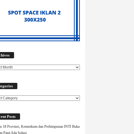
Archives
chives
egories
ories
ent Posts
u 18 Provinsi, Kemenkum dan Perhimpunan INTI Buka
m Pasti Ada Solusi