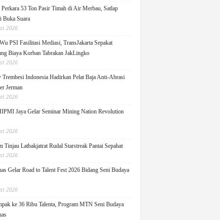
Perkara 53 Ton Pasir Timah di Air Merbau, Satlap
ti Buka Suara
st 2026
Wu PSI Fasilitasi Mediasi, TransJakarta Sepakat
ng Biaya Korban Tabrakan JakLingko
st 2026
y Trembesi Indonesia Hadirkan Pelat Baja Anti-Abrasi
ger Jerman
st 2026
PMI Jaya Gelar Seminar Mining Nation Revolution
st 2026
 Tinjau Latbakjatrat Rudal Starstreak Pantai Sepahat
st 2026
as Gelar Road to Talent Fest 2026 Bidang Seni Budaya
st 2026
pak ke 36 Ribu Talenta, Program MTN Seni Budaya
uas