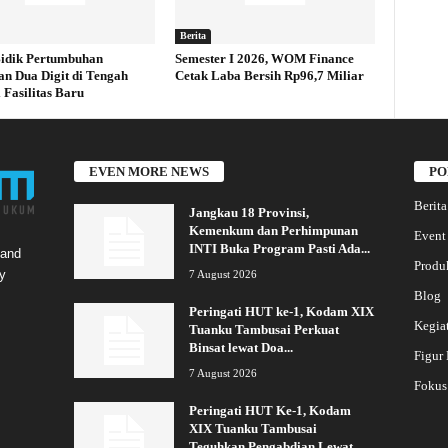
Berita
idik Pertumbuhan
Semester I 2026, WOM Finance
an Dua Digit di Tengah
Cetak Laba Bersih Rp96,7 Miliar
 Fasilitas Baru
EVEN MORE NEWS
PO
Berita
Jangkau 18 Provinsi,
Kemenkum dan Perhimpunan
Event
INTI Buka Program Pasti Ada...
 and
Produ
y
7 August 2026
Blog
Peringati HUT ke-1, Kodam XIX
Kegia
Tuanku Tambusai Perkuat
Binsat lewat Doa...
Figur
7 August 2026
Fokus
Peringati HUT Ke-1, Kodam
XIX Tuanku Tambusai
Teguhkan Pengabdian Lewat