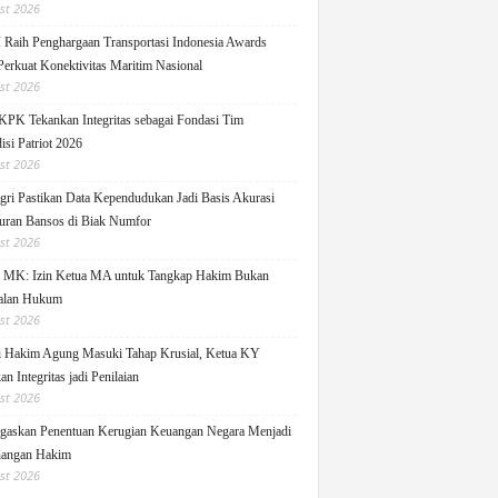
st 2026
Raih Penghargaan Transportasi Indonesia Awards
Perkuat Konektivitas Maritim Nasional
st 2026
KPK Tekankan Integritas sebagai Fondasi Tim
isi Patriot 2026
st 2026
ri Pastikan Data Kependudukan Jadi Basis Akurasi
uran Bansos di Biak Numfor
st 2026
i MK: Izin Ketua MA untuk Tangkap Hakim Bukan
alan Hukum
st 2026
i Hakim Agung Masuki Tahap Krusial, Ketua KY
n Integritas jadi Penilaian
st 2026
askan Penentuan Kerugian Keuangan Negara Menjadi
angan Hakim
st 2026