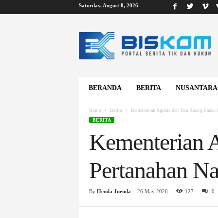
Saturday, August 8, 2026
B
i
s
k
o
m
BERANDA
BERITA
NUSANTARA
Home
Berita
Kementerian Agraria dan Tata Ruang/Badan
BERITA
Kementerian A
Pertanahan N
By
Henda Juenda
-
26 May 2026
127
0