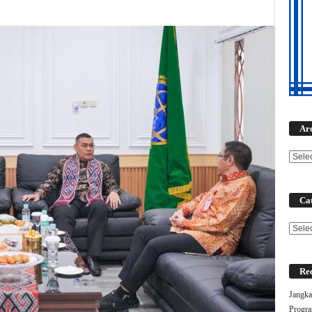
Ar
Cat
Categ
Rec
Jangka
Progra