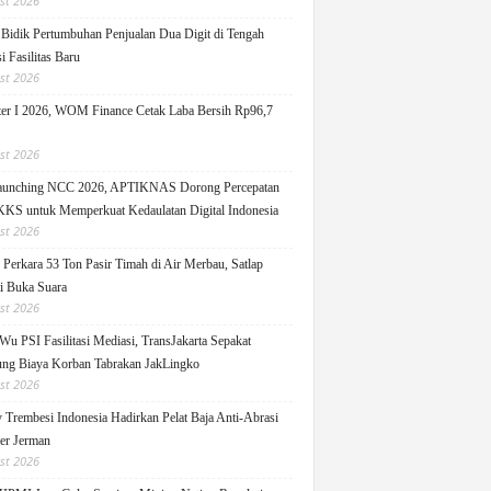
st 2026
idik Pertumbuhan Penjualan Dua Digit di Tengah
i Fasilitas Baru
st 2026
er I 2026, WOM Finance Cetak Laba Bersih Rp96,7
st 2026
Launching NCC 2026, APTIKNAS Dorong Percepatan
S untuk Memperkuat Kedaulatan Digital Indonesia
st 2026
Perkara 53 Ton Pasir Timah di Air Merbau, Satlap
ti Buka Suara
st 2026
Wu PSI Fasilitasi Mediasi, TransJakarta Sepakat
ng Biaya Korban Tabrakan JakLingko
st 2026
y Trembesi Indonesia Hadirkan Pelat Baja Anti-Abrasi
ger Jerman
st 2026