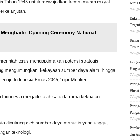
ia Tahun 1945 untuk mewujudkan kemakmuran rakyat
Kini D
8 Augu
erkelanjutan.
Buka 
Organi
8 Augu
enghadiri Opening Ceremony National
Rantai
Timur 
8 Augu
pemerintah terus mengoptimalkan potensi strategis
Jangka
Progra
 yang menguntungkan, kekayaan sumber daya alam, hingga
7 Augu
enuju Indonesia Emas 2045,” ujar Menkeu.
Pering
Binsat
Indonesia menjadi salah satu dari lima kekuatan
7 Augu
Pering
Pengab
7 Augu
bila didukung oleh sumber daya manusia yang unggul,
Pembek
ngan teknologi.
dan As