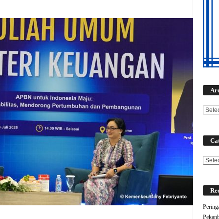
Ar
Cat
Categ
Rec
Pering
Pekanb