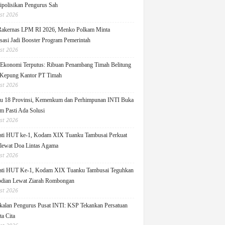
ipolisikan Pengurus Sah
st 2026
Rakernas LPM RI 2026, Menko Polkam Minta
sasi Jadi Booster Program Pemerintah
st 2026
 Ekonomi Terputus: Ribuan Penambang Timah Belitung
Kepung Kantor PT Timah
st 2026
u 18 Provinsi, Kemenkum dan Perhimpunan INTI Buka
m Pasti Ada Solusi
st 2026
ati HUT ke-1, Kodam XIX Tuanku Tambusai Perkuat
 lewat Doa Lintas Agama
st 2026
ati HUT Ke-1, Kodam XIX Tuanku Tambusai Teguhkan
dian Lewat Ziarah Rombongan
st 2026
alan Pengurus Pusat INTI: KSP Tekankan Persatuan
ta Cita