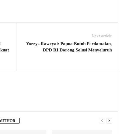
Next article
l
Yorrys Raweyai: Papua Butuh Perdamaian,
rkuat
DPD RI Dorong Solusi Menyeluruh
AUTHOR