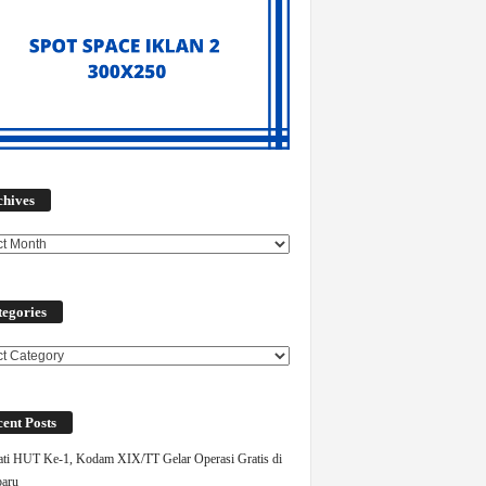
Archives
chives
egories
ories
ent Posts
ati HUT Ke-1, Kodam XIX/TT Gelar Operasi Gratis di
aru