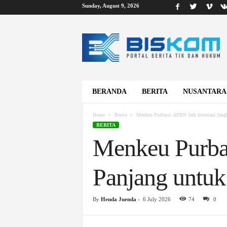
Sunday, August 9, 2026
B
i
s
k
o
m
BERANDA
BERITA
NUSANTARA
Home
Berita
Menkeu Purbaya: APBN Jadi Investasi Jan
BERITA
Menkeu Purbay
Panjang untu
By
Henda Juenda
-
6 July 2026
74
0