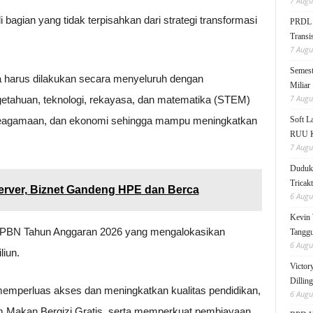
7 Augu
bagian yang tidak terpisahkan dari strategi transformasi
PRDL B
Transis
7 Augu
Semest
 harus dilakukan secara menyeluruh dengan
Miliar
7 Augu
etahuan, teknologi, rekayasa, dan matematika (STEM)
, keagamaan, dan ekonomi sehingga mampu meningkatkan
Soft 
RUU KK
7 Augu
Duduk 
Tricak
erver, Biznet Gandeng HPE dan Berca
6 Augu
Kevin 
 APBN Tahun Anggaran 2026 yang mengalokasikan
Tanggu
6 Augu
liun.
Victor
Dillin
memperluas akses dan meningkatkan kualitas pendidikan,
6 Augu
am Makan Bergizi Gratis, serta memperkuat pembiayaan