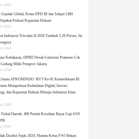
st 2026
 Gejolak Global, Ketua DPD RI dan Sekjen LBH
 Sepakat Perkuat Kepastian Hukum
st 2026
i Indonesia Triwulan II-2026 Tumbuh 5,29 Persen, Ini
rongnya
st 2026
pasi Kebakaran, DPRD Desak Gubernur Pramono Cek
Gedung Milik Pemprov Jakarta
st 2026
 Umum APKOMINDO: HUT Ke-81 Kemerdekaan RI
um Memperkuat Kedaulatan Digital, Inovasi
ogi, dan Kepastian Hukum Menuju Indonesia Emas
st 2026
 Fiskal Daerah: 490 Pemda Kesulitan Bayar Gaji ASN
PPK
st 2026
ah Dicabut Sejak 2024, Mantan Ketua FWJ Bekasi