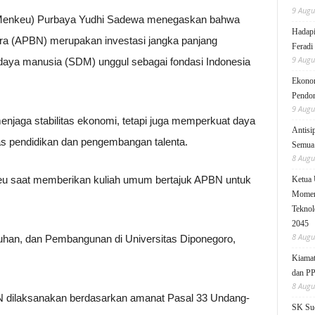
9 Augu
Menkeu) Purbaya Yudhi Sadewa menegaskan bahwa
Hadapi
a (APBN) merupakan investasi jangka panjang
Feradi
9 Augu
ya manusia (SDM) unggul sebagai fondasi Indonesia
Ekonom
Pendo
9 Augu
enjaga stabilitas ekonomi, tetapi juga memperkuat daya
Antisi
tas pendidikan dan pengembangan talenta.
Semua 
8 Augu
eu saat memberikan kuliah umum bertajuk APBN untuk
Ketua
Moment
Teknol
2045
8 Augu
uhan, dan Pembangunan di Universitas Diponegoro,
Kiamat
dan P
8 Augu
 dilaksanakan berdasarkan amanat Pasal 33 Undang-
SK Sud