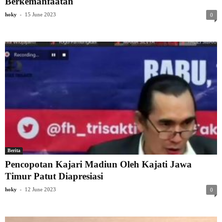
Berkemanfaatan
-
hoky
15 June 2023
0
Berita
Pencopotan Kajari Madiun Oleh Kajati Jawa
Timur Patut Diapresiasi
-
hoky
12 June 2023
0