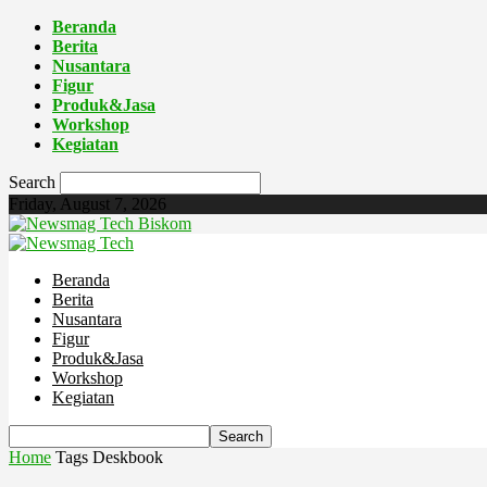
Beranda
Berita
Nusantara
Figur
Produk&Jasa
Workshop
Kegiatan
Search
Friday, August 7, 2026
Biskom
Beranda
Berita
Nusantara
Figur
Produk&Jasa
Workshop
Kegiatan
Home
Tags
Deskbook