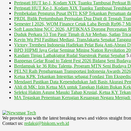
Peringati HUT ke-1, Kodam XIX Tuanku Tambusai Perkuat Bi
Peringati HUT Ke-1, Kodam XIX Tuanku Tambusai Teguhkan
Pembekalan Pengurus Pusat INTI: KSP Tekankan Persatuan da
PRDL Bidik Pertumbuhan Penjualan Dua Digit di Tengah Transi
Semester I 2026, WOM Finance Cetak Laba Bersih Rp96,7 Mil
Soft Launching NCC 2026, APTIKNAS Dorong Percepatan RU
Duduk Perkara 53 Ton Pasir Timah di Air Merbau, Satlap Tric
Kevin Wu PSI Fasilitasi Mediasi, TransJakarta Sepakat Tang
Victory Trembesi Indonesia Hadirkan Pelat Baja Anti-Abrasi D
BPD HIPMI Jaya Gelar Seminar Mining Nation Revolution 2
Kasdam Tinjau Latbakjatrat Rudal Starstreak Pantai Sepahat
5 
Bappenas Gelar Road to Talent Fest 2026 Bidang Seni Buda
Berdampak ke 36 Ribu Talenta, Program MTN Seni Budaya Di
PELNI Raih Penghargaan Transportasi Indonesia Awards 2026,
Ketua KPK Tekankan Integritas sebagai Fondasi Tim Ekspedisi
Mendagri Pastikan Data Kependudukan Jadi Basis Akurasi Pe
Ahli di MK: Izin Ketua MA untuk Tangkap Hakim Bukan Ke
Seleksi Hakim Agung Masuki Tahap Krusial, Ketua KY Tekankan
MA Tegaskan Penentuan Kerugian Keuangan Negara Menjad
We provide you with the latest breaking news and videos straight fro
Contact us:
redaksi@biskom.web.id