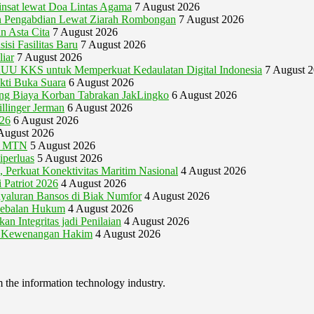
nsat lewat Doa Lintas Agama
7 August 2026
 Pengabdian Lewat Ziarah Rombongan
7 August 2026
n Asta Cita
7 August 2026
si Fasilitas Baru
7 August 2026
iar
7 August 2026
U KKS untuk Memperkuat Kedaulatan Digital Indonesia
7 August 
akti Buka Suara
6 August 2026
gung Biaya Korban Tabrakan JakLingko
6 August 2026
illinger Jerman
6 August 2026
026
6 August 2026
August 2026
ya MTN
5 August 2026
perluas
5 August 2026
 Perkuat Konektivitas Maritim Nasional
4 August 2026
 Patriot 2026
4 August 2026
nyaluran Bansos di Biak Numfor
4 August 2026
kebalan Hukum
4 August 2026
 Integritas jadi Penilaian
4 August 2026
i Kewenangan Hakim
4 August 2026
m the information technology industry.