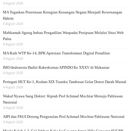
4 August 2026
MA Tegaskan Penentuan Kerugian Keuangan Negara Menjadi Kewenangan
Hakim
4 August 2026
Mahkamah Agung Imbau Pengadilan Waspadai Penipuan Melalui Situs Web
Palsu
4 August 2026
MA Raih WTP Ke-14, BPK Apresiasi Transformasi Digital Peradilan
4 August 2026
IMO-Indonesia Hadiri Rakerkornas APINDO Ke XXXV di Makassar
4 August 2026
Peringati HUT Ke-1, Kodam XIX Tuanku Tambusai Gelar Donor Darah Massal
4 August 2026
Wakaf Nyawa Sang Dokter: Kiprah Prof Achmad Mochtar Menuju Pahlawan
Nasional
4 August 2026
AIPI dan FKUI Dorong Pengusulan Prof Achmad Mochtar Pahlawan Nasional
4 August 2026
Meski Kalah 1-3, Gol Arkhan Kaka ke Gawang Aston Villa Guncang SUGBK