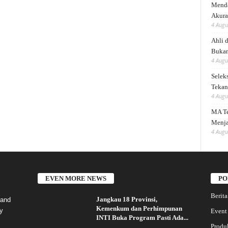
Menda
Akura
4 Augu
Ahli 
Bukan
4 Augu
Selek
Tekank
4 Augu
MA Te
Menja
4 Augu
EVEN MORE NEWS
PO
Berita
Jangkau 18 Provinsi,
 and
Kemenkum dan Perhimpunan
y
Event
INTI Buka Program Pasti Ada...
Produ