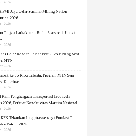
st 2026
IPMI Jaya Gelar Seminar Mining Nation
ution 2026
st 2026
m Tinjau Latbakjatrat Rudal Starstreak Pantai
at
st 2026
nas Gelar Road to Talent Fest 2026 Bidang Seni
ya MTN
st 2026
mpak ke 36 Ribu Talenta, Program MTN Seni
a Diperluas
st 2026
 Raih Penghargaan Transportasi Indonesia
s 2026, Perkuat Konektivitas Maritim Nasional
st 2026
 KPK Tekankan Integritas sebagai Fondasi Tim
disi Patriot 2026
st 2026