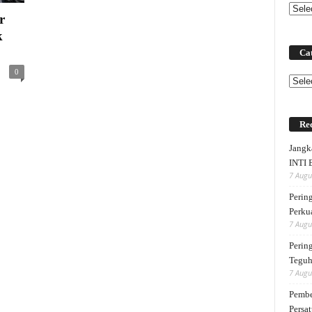
r
k
Cat
0
Categ
Rec
Jangk
INTI 
7 Augu
Perin
Perku
7 Augu
Perin
Teguh
7 Augu
Pembe
Persat