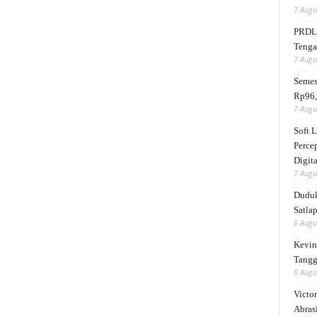
7 Augu
PRDL 
Tengah
7 Augu
Semes
Rp96,
7 Augu
Soft 
Perce
Digita
7 Augu
Duduk
Satlap
6 Augu
Kevin 
Tangg
6 Augu
Victor
Abrasi