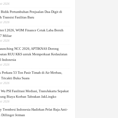
st 2026
Bidik Pertumbuhan Penjualan Dua Digit di
 Transisi Fasilitas Baru
st 2026
ter I 2026, WOM Finance Cetak Laba Bersih
7 Miliar
st 2026
Launching NCC 2026, APTIKNAS Dorong
patan RUU KKS untuk Memperkuat Kedaulatan
l Indonesia
st 2026
 Perkara 53 Ton Pasir Timah di Air Merbau,
 Tricakti Buka Suara
st 2026
Wu PSI Fasilitasi Mediasi, TransJakarta Sepakat
ung Biaya Korban Tabrakan JakLingko
st 2026
y Trembesi Indonesia Hadirkan Pelat Baja Anti-
 Dillinger Jerman