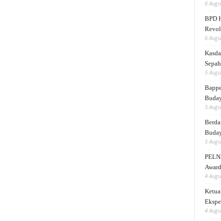
6 Augu
BPD H
Revol
6 Augu
Kasda
Sepah
5 Augu
Bappe
Buda
5 Augu
Berda
Buday
5 Augu
PELNI
Award
4 Augu
Ketua
Ekspe
4 Augu