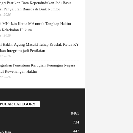
gri Pastikan Data Kependudukan Jadi Basis
si Penyaluran Bansos di Biak Numfor
st 2026
di MK: Izin Ketua MA untuk Tangkap Hakim
 Kekebalan Hukum
st 2026
si Hakim Agung Masuki Tahap Krusial, Ketua KY
an Integritas jadi Penilaian
st 2026
gaskan Penentuan Kerugian Keuangan Negara
di Kewenangan Hakim
st 2026
PULAR CATEGORY
8461
734
447
k&Jasa