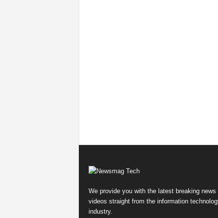
We provide you with the latest breaking news
videos straight from the information technolog
industry.