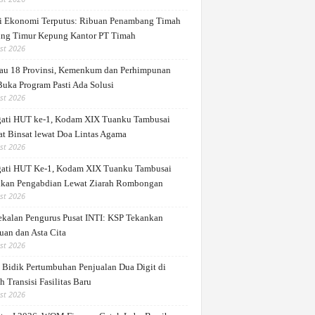
i Ekonomi Terputus: Ribuan Penambang Timah
ung Timur Kepung Kantor PT Timah
st 2026
au 18 Provinsi, Kemenkum dan Perhimpunan
Buka Program Pasti Ada Solusi
st 2026
gati HUT ke-1, Kodam XIX Tuanku Tambusai
at Binsat lewat Doa Lintas Agama
st 2026
gati HUT Ke-1, Kodam XIX Tuanku Tambusai
kan Pengabdian Lewat Ziarah Rombongan
st 2026
kalan Pengurus Pusat INTI: KSP Tekankan
uan dan Asta Cita
st 2026
Bidik Pertumbuhan Penjualan Dua Digit di
 Transisi Fasilitas Baru
st 2026