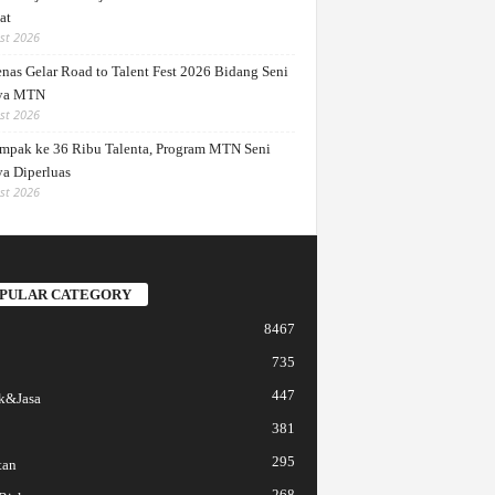
at
st 2026
nas Gelar Road to Talent Fest 2026 Bidang Seni
ya MTN
st 2026
mpak ke 36 Ribu Talenta, Program MTN Seni
a Diperluas
st 2026
PULAR CATEGORY
8467
735
447
k&Jasa
381
295
tan
268