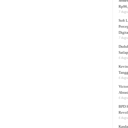
Semes
Rp96,
7 Augu
Soft 
Perce
Digita
7 Augu
Duduk
Satlap
6 Augu
Kevin 
Tangg
6 Augu
Victor
Abrasi
6 Augu
BPD H
Revol
6 Augu
Kasda