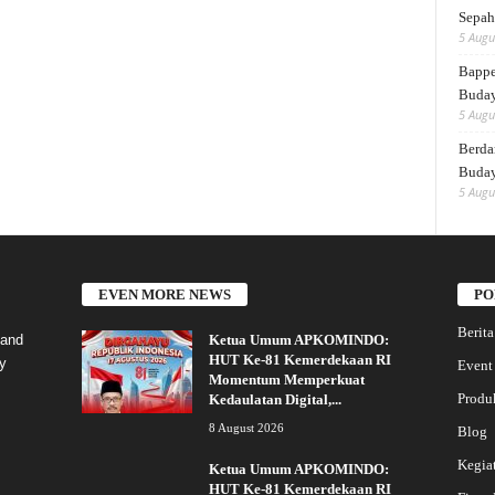
Sepah
5 Augu
Bappe
Buda
5 Augu
Berda
Buday
5 Augu
EVEN MORE NEWS
PO
Berita
Ketua Umum APKOMINDO:
 and
HUT Ke-81 Kemerdekaan RI
y
Event
Momentum Memperkuat
Produ
Kedaulatan Digital,...
8 August 2026
Blog
Kegia
Ketua Umum APKOMINDO:
HUT Ke-81 Kemerdekaan RI