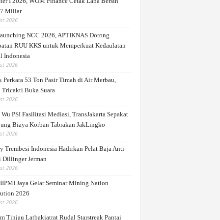
ter I 2026, WOM Finance Cetak Laba Bersih
7 Miliar
st 2026
Launching NCC 2026, APTIKNAS Dorong
patan RUU KKS untuk Memperkuat Kedaulatan
l Indonesia
st 2026
 Perkara 53 Ton Pasir Timah di Air Merbau,
 Tricakti Buka Suara
st 2026
Wu PSI Fasilitasi Mediasi, TransJakarta Sepakat
ung Biaya Korban Tabrakan JakLingko
st 2026
y Trembesi Indonesia Hadirkan Pelat Baja Anti-
 Dillinger Jerman
st 2026
IPMI Jaya Gelar Seminar Mining Nation
ution 2026
st 2026
m Tinjau Latbakjatrat Rudal Starstreak Pantai