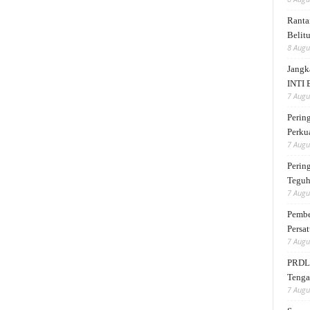
Ranta
Belit
8 Augu
Jangk
INTI 
7 Augu
Perin
Perku
7 Augu
Perin
Teguh
7 Augu
Pembe
Persat
7 Augu
PRDL 
Tengah
7 Augu