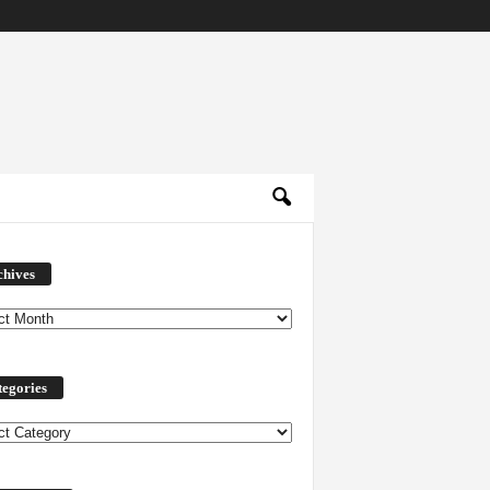
Archives
chives
egories
ories