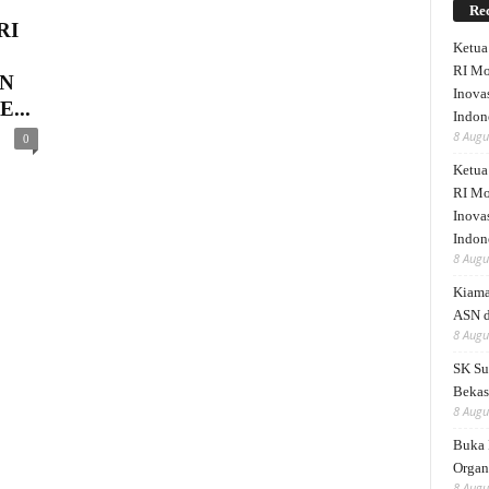
Rec
RI
Ketu
RI Mo
N
Inova
...
Indon
8 Augu
0
Ketu
RI Mo
Inova
Indon
8 Augu
Kiama
ASN 
8 Augu
SK Su
Bekas
8 Augu
Buka 
Organ
8 Augu