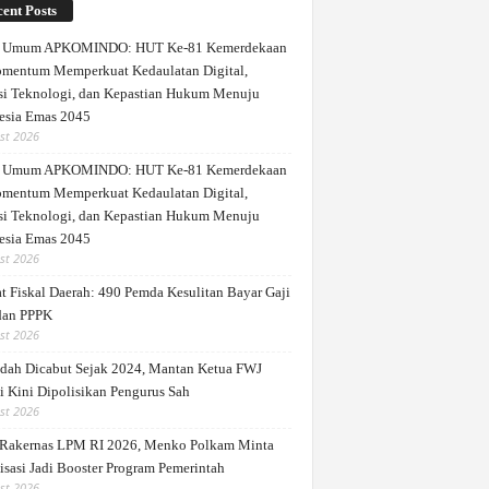
ent Posts
a Umum APKOMINDO: HUT Ke-81 Kemerdekaan
mentum Memperkuat Kedaulatan Digital,
si Teknologi, dan Kepastian Hukum Menuju
esia Emas 2045
st 2026
a Umum APKOMINDO: HUT Ke-81 Kemerdekaan
mentum Memperkuat Kedaulatan Digital,
si Teknologi, dan Kepastian Hukum Menuju
esia Emas 2045
st 2026
t Fiskal Daerah: 490 Pemda Kesulitan Bayar Gaji
dan PPPK
st 2026
dah Dicabut Sejak 2024, Mantan Ketua FWJ
i Kini Dipolisikan Pengurus Sah
st 2026
Rakernas LPM RI 2026, Menko Polkam Minta
isasi Jadi Booster Program Pemerintah
st 2026