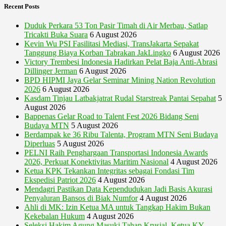
Recent Posts
Duduk Perkara 53 Ton Pasir Timah di Air Merbau, Satlap
Tricakti Buka Suara
6 August 2026
Kevin Wu PSI Fasilitasi Mediasi, TransJakarta Sepakat
Tanggung Biaya Korban Tabrakan JakLingko
6 August 2026
Victory Trembesi Indonesia Hadirkan Pelat Baja Anti-Abrasi
Dillinger Jerman
6 August 2026
BPD HIPMI Jaya Gelar Seminar Mining Nation Revolution
2026
6 August 2026
Kasdam Tinjau Latbakjatrat Rudal Starstreak Pantai Sepahat
5
August 2026
Bappenas Gelar Road to Talent Fest 2026 Bidang Seni
Budaya MTN
5 August 2026
Berdampak ke 36 Ribu Talenta, Program MTN Seni Budaya
Diperluas
5 August 2026
PELNI Raih Penghargaan Transportasi Indonesia Awards
2026, Perkuat Konektivitas Maritim Nasional
4 August 2026
Ketua KPK Tekankan Integritas sebagai Fondasi Tim
Ekspedisi Patriot 2026
4 August 2026
Mendagri Pastikan Data Kependudukan Jadi Basis Akurasi
Penyaluran Bansos di Biak Numfor
4 August 2026
Ahli di MK: Izin Ketua MA untuk Tangkap Hakim Bukan
Kekebalan Hukum
4 August 2026
Seleksi Hakim Agung Masuki Tahap Krusial, Ketua KY