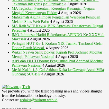
Tekankan Integritas jadi Penilaian
4 August 2026
MA Tegaskan Penentuan Kerugian Keuangan Negara
Menjadi Kewenangan Hakim
4 August 2026
Mahkamah Agung Imbau Pengadilan Waspadai Penipuan
Melalui Situs Web Palsu
4 August 2026
MA Raih WTP Ke-14, BPK Apresiasi Transformasi Digital
Peradilan
4 August 2026
IMO-Indonesia Hadiri Rakerkornas APINDO Ke XXXV di
Makassar
4 August 2026
Peringati HUT Ke-1, Kodam XIX Tuanku Tambusai Gelar
Donor Darah Massal
4 August 2026
Wakaf Nyawa Sang Dokter: Kiprah Prof Achmad Mochtar
Menuju Pahlawan Nasional
4 August 2026
AIPI dan FKUI Dorong Pengusulan Prof Achmad Mochtar
Pahlawan Nasional
4 August 2026
Meski Kalah 1-3, Gol Arkhan Kaka ke Gawang Aston Villa
Guncang SUGBK
4 August 2026
We provide you with the latest breaking news and videos straight
from the information technology industry.
Contact us:
redaksi@biskom.web.id