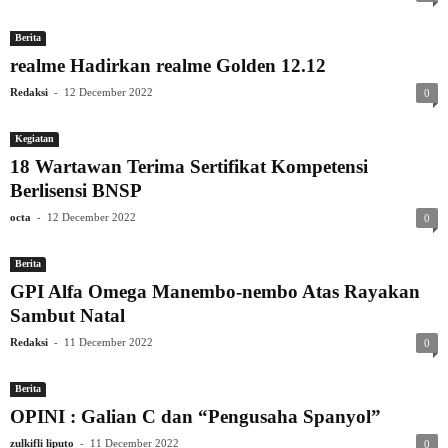
Berita
realme Hadirkan realme Golden 12.12
-
Redaksi
12 December 2022
0
Kegiatan
18 Wartawan Terima Sertifikat Kompetensi
Berlisensi BNSP
-
octa
12 December 2022
0
Berita
GPI Alfa Omega Manembo-nembo Atas Rayakan
Sambut Natal
-
Redaksi
11 December 2022
0
Berita
OPINI : Galian C dan “Pengusaha Spanyol”
-
zulkifli liputo
11 December 2022
0