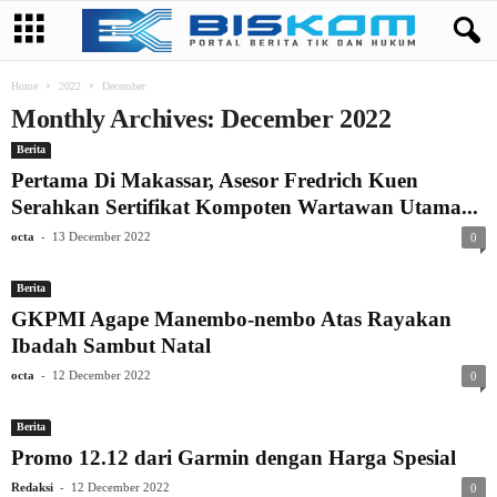
Home
2022
December
Monthly Archives: December 2022
Berita
Pertama Di Makassar, Asesor Fredrich Kuen
Serahkan Sertifikat Kompoten Wartawan Utama...
-
octa
13 December 2022
0
Berita
GKPMI Agape Manembo-nembo Atas Rayakan
Ibadah Sambut Natal
-
octa
12 December 2022
0
Berita
Promo 12.12 dari Garmin dengan Harga Spesial
-
Redaksi
12 December 2022
0