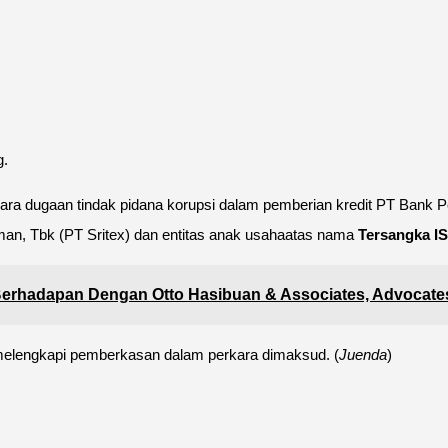
g.
erkara dugaan tindak pidana korupsi dalam pemberian kredit PT Ba
n, Tbk (PT Sritex) dan entitas anak usahaatas nama
Tersangka I
rhadapan Dengan Otto Hasibuan & Associates, Advocates
elengkapi pemberkasan dalam perkara dimaksud. (
Juenda
)