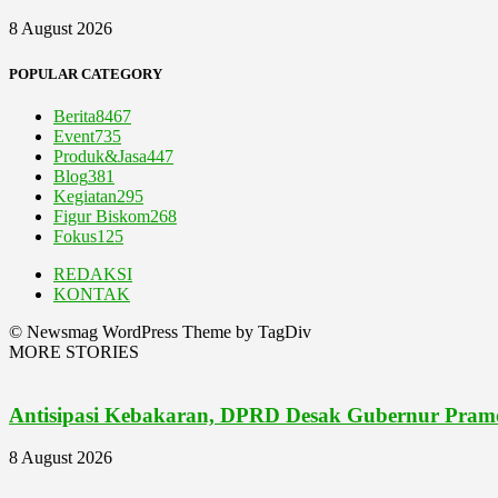
8 August 2026
POPULAR CATEGORY
Berita
8467
Event
735
Produk&Jasa
447
Blog
381
Kegiatan
295
Figur Biskom
268
Fokus
125
REDAKSI
KONTAK
© Newsmag WordPress Theme by TagDiv
MORE STORIES
Antisipasi Kebakaran, DPRD Desak Gubernur Pram
8 August 2026