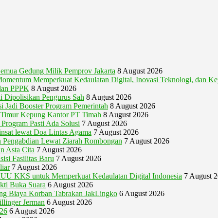
emua Gedung Milik Pemprov Jakarta
8 August 2026
um Memperkuat Kedaulatan Digital, Inovasi Teknologi, dan Kep
 dan PPPK
8 August 2026
 Dipolisikan Pengurus Sah
8 August 2026
 Jadi Booster Program Pemerintah
8 August 2026
g Timur Kepung Kantor PT Timah
8 August 2026
Program Pasti Ada Solusi
7 August 2026
nsat lewat Doa Lintas Agama
7 August 2026
 Pengabdian Lewat Ziarah Rombongan
7 August 2026
n Asta Cita
7 August 2026
si Fasilitas Baru
7 August 2026
iar
7 August 2026
U KKS untuk Memperkuat Kedaulatan Digital Indonesia
7 August 
akti Buka Suara
6 August 2026
gung Biaya Korban Tabrakan JakLingko
6 August 2026
illinger Jerman
6 August 2026
026
6 August 2026