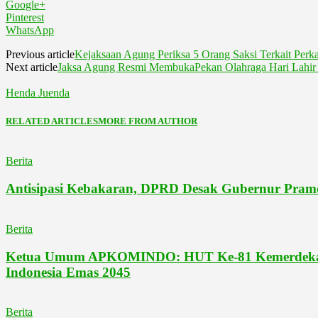
Google+
Pinterest
WhatsApp
Previous article
Kejaksaan Agung Periksa 5 Orang Saksi Terkait Perka
Next article
Jaksa Agung Resmi MembukaPekan Olahraga Hari Lahir K
Henda Juenda
RELATED ARTICLES
MORE FROM AUTHOR
Berita
Antisipasi Kebakaran, DPRD Desak Gubernur Pram
Berita
Ketua Umum APKOMINDO: HUT Ke-81 Kemerdekaan 
Indonesia Emas 2045
Berita