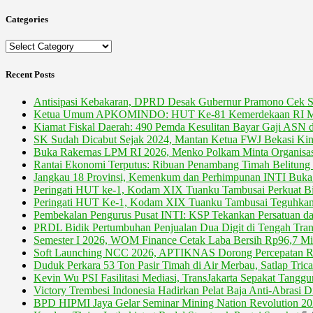
Categories
Categories
Recent Posts
Antisipasi Kebakaran, DPRD Desak Gubernur Pramono Cek S
Ketua Umum APKOMINDO: HUT Ke-81 Kemerdekaan RI Moment
Kiamat Fiskal Daerah: 490 Pemda Kesulitan Bayar Gaji ASN
SK Sudah Dicabut Sejak 2024, Mantan Ketua FWJ Bekasi Kini
Buka Rakernas LPM RI 2026, Menko Polkam Minta Organisasi
Rantai Ekonomi Terputus: Ribuan Penambang Timah Belitun
Jangkau 18 Provinsi, Kemenkum dan Perhimpunan INTI Buka 
Peringati HUT ke-1, Kodam XIX Tuanku Tambusai Perkuat Bi
Peringati HUT Ke-1, Kodam XIX Tuanku Tambusai Teguhkan
Pembekalan Pengurus Pusat INTI: KSP Tekankan Persatuan da
PRDL Bidik Pertumbuhan Penjualan Dua Digit di Tengah Transi
Semester I 2026, WOM Finance Cetak Laba Bersih Rp96,7 Mil
Soft Launching NCC 2026, APTIKNAS Dorong Percepatan RU
Duduk Perkara 53 Ton Pasir Timah di Air Merbau, Satlap Tric
Kevin Wu PSI Fasilitasi Mediasi, TransJakarta Sepakat Tang
Victory Trembesi Indonesia Hadirkan Pelat Baja Anti-Abrasi D
BPD HIPMI Jaya Gelar Seminar Mining Nation Revolution 2