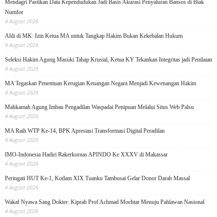
Mendagri Pastikan Data Kependudukan Jadi Basis Akurasi Penyaluran Bansos di Biak
Numfor
4 August 2026
Ahli di MK: Izin Ketua MA untuk Tangkap Hakim Bukan Kekebalan Hukum
4 August 2026
Seleksi Hakim Agung Masuki Tahap Krusial, Ketua KY Tekankan Integritas jadi Penilaian
4 August 2026
MA Tegaskan Penentuan Kerugian Keuangan Negara Menjadi Kewenangan Hakim
4 August 2026
Mahkamah Agung Imbau Pengadilan Waspadai Penipuan Melalui Situs Web Palsu
4 August 2026
MA Raih WTP Ke-14, BPK Apresiasi Transformasi Digital Peradilan
4 August 2026
IMO-Indonesia Hadiri Rakerkornas APINDO Ke XXXV di Makassar
4 August 2026
Peringati HUT Ke-1, Kodam XIX Tuanku Tambusai Gelar Donor Darah Massal
4 August 2026
Wakaf Nyawa Sang Dokter: Kiprah Prof Achmad Mochtar Menuju Pahlawan Nasional
4 August 2026