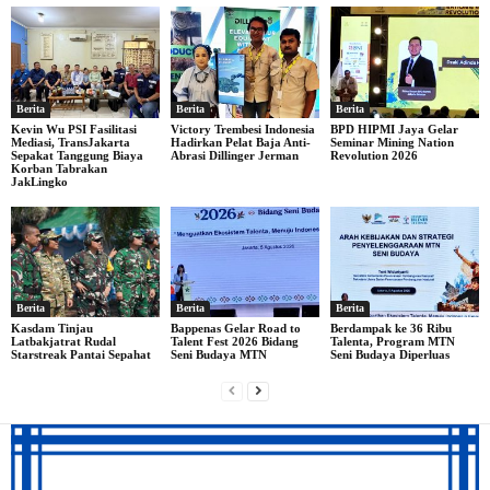
Berita
Berita
Berita
Kevin Wu PSI Fasilitasi
Victory Trembesi Indonesia
BPD HIPMI Jaya Gelar
Mediasi, TransJakarta
Hadirkan Pelat Baja Anti-
Seminar Mining Nation
Sepakat Tanggung Biaya
Abrasi Dillinger Jerman
Revolution 2026
Korban Tabrakan
JakLingko
Berita
Berita
Berita
Kasdam Tinjau
Bappenas Gelar Road to
Berdampak ke 36 Ribu
Latbakjatrat Rudal
Talent Fest 2026 Bidang
Talenta, Program MTN
Starstreak Pantai Sepahat
Seni Budaya MTN
Seni Budaya Diperluas