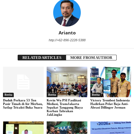
Arianto
http://+62-896-2228-5388
RELATED ARTICLES
MORE FROM AUTHOR
Berita
Berita
Berita
Duduk Perkara 53 Ton
Kevin Wu PSI Fasilitasi
Victory Trembesi Indonesia
Pasir Timah di Air Merbau,
Mediasi, TransJakarta
Hadirkan Pelat Baja Anti-
Satlap Tricakti Buka Suara
Sepakat Tanggung Biaya
Abrasi Dillinger Jerman
Korban Tabrakan
JakLingko