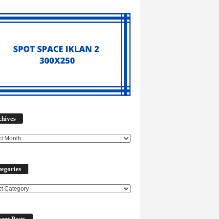
Archives
chives
egories
ories
ent Posts