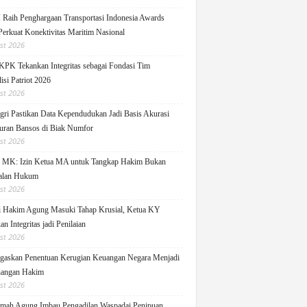
Raih Penghargaan Transportasi Indonesia Awards
Perkuat Konektivitas Maritim Nasional
st 2026
KPK Tekankan Integritas sebagai Fondasi Tim
isi Patriot 2026
st 2026
ri Pastikan Data Kependudukan Jadi Basis Akurasi
uran Bansos di Biak Numfor
st 2026
i MK: Izin Ketua MA untuk Tangkap Hakim Bukan
alan Hukum
st 2026
i Hakim Agung Masuki Tahap Krusial, Ketua KY
n Integritas jadi Penilaian
st 2026
askan Penentuan Kerugian Keuangan Negara Menjadi
angan Hakim
st 2026
ah Agung Imbau Pengadilan Waspadai Penipuan