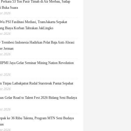
Perkara 53 Ton Pasir Timah di Air Merbau, Satlap
ti Buka Suara
st 2026
Wu PSI Fasilitasi Mediasi, TransJakarta Sepakat
ng Biaya Korban Tabrakan JakLingko
st 2026
y Trembesi Indonesia Hadirkan Pelat Baja Anti-Abrasi
ger Jerman
st 2026
PMI Jaya Gelar Seminar Mining Nation Revolution
st 2026
 Tinjau Latbakjatrat Rudal Starstreak Pantai Sepahat
st 2026
as Gelar Road to Talent Fest 2026 Bidang Seni Budaya
st 2026
pak ke 36 Ribu Talenta, Program MTN Seni Budaya
uas
st 2026