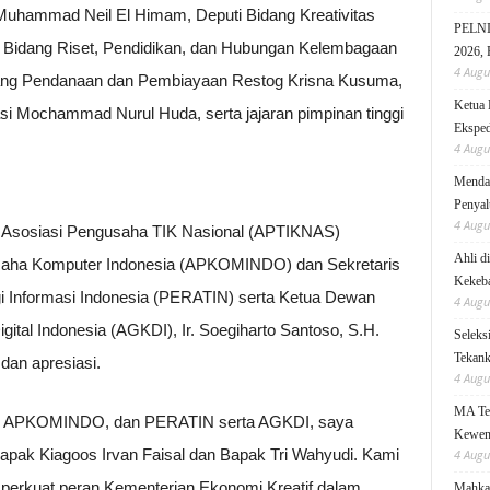
i Muhammad Neil El Himam, Deputi Bidang Kreativitas
PELNI 
ri Bidang Riset, Pendidikan, dan Hubungan Kelembagaan
2026, 
4 Augu
idang Pendanaan dan Pembiayaan Restog Krisna Kusuma,
Ketua 
i Mochammad Nurul Huda, serta jajaran pimpinan tinggi
Eksped
4 Augu
Mendag
Penyal
4 Augu
m Asosiasi Pengusaha TIK Nasional (APTIKNAS)
Ahli d
saha Komputer Indonesia (APKOMINDO) dan Sekretaris
Kekeb
i Informasi Indonesia (PERATIN) serta Ketua Dewan
4 Augu
tal Indonesia (AGKDI), Ir. Soegiharto Santoso, S.H.
Seleks
Tekanka
an apresiasi.
4 Augu
MA Teg
S, APKOMINDO, dan PERATIN serta AGKDI, saya
Kewen
apak Kiagoos Irvan Faisal dan Bapak Tri Wahyudi. Kami
4 Augu
perkuat peran Kementerian Ekonomi Kreatif dalam
Mahkam