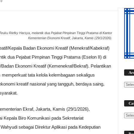
0
Teuku Riefky Harsya, melantik dua Pejabat Pimpinan Tinggi Pratama di Kantor
Kementerian Ekonomi Kreatif, Jakarta, Kamis (29/1/2026).
atif/Kepala Badan Ekonomi Kreatif (Menekraf/Kabekraf)
ik dua Pejabat Pimpinan Tinggi Pratama (Eselon II) di
/Badan Ekonomi Kreatif (Kemenekraf/Bekraf). Pelantikan
Ar
am memperkuat tata kelola kelembagaan sekaligus
nomi kreatif nasional yang tangguh, berdaya saing,
yarakat.
Cat
ementerian Ekraf, Jakarta, Kamis (29/1/2026),
Categ
i Kepala Biro Komunikasi pada Sekretariat
 Wahyudi sebagai Direktur Aplikasi pada Kedeputian
Rec