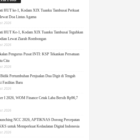
ati HUT ke-1, Kodam XIX Tuanku Tambusai Perkuat
 lewat Doa Lintas Agama
st 2026
ati HUT Ke-1, Kodam XIX Tuanku Tambusai Teguhkan
dian Lewat Ziarah Rombongan
st 2026
alan Pengurus Pusat INTI: KSP Tekankan Persatuan
ta Cita
st 2026
idik Pertumbuhan Penjualan Dua Digit di Tengah
i Fasilitas Baru
st 2026
er I 2026, WOM Finance Cetak Laba Bersih Rp96,7
st 2026
Launching NCC 2026, APTIKNAS Dorong Percepatan
S untuk Memperkuat Kedaulatan Digital Indonesia
st 2026