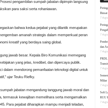
i. Prosesi pengambilan sumpah jabatan dipimpin langsung
Pering
aksikan para saksi serta rohaniawan.
Binsat
7 Augu
Pering
egaskan bahwa kedua pejabat yang dilantik merupakan
Pengab
7 Augu
uk mengemban amanah strategis dalam memperkuat peran
mi kreatif yang berdaya saing global.
Pembek
dan As
7 Augu
nggung jawab besar. Kepala Biro Komunikasi memegang
PRDL B
bijakan yang jelas, kredibel, dan dipercaya publik.
Transis
7 Augu
ci dalam mendorong pemanfaatan teknologi digital untuk
Semest
f,” ujar Teuku Riefky.
Miliar
7 Augu
a sumpah jabatan mengandung tanggung jawab moral dan
Soft 
ra, termasuk kewajiban memelihara serta mengamalkan
RUU KK
7 Augu
5. Para pejabat diharapkan mampu menjadi teladan,