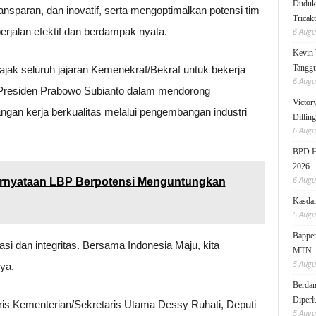
Duduk 
nsparan, dan inovatif, serta mengoptimalkan potensi tim
Tricak
erjalan efektif dan berdampak nyata.
6 Augu
Kevin 
Tanggu
ak seluruh jajaran Kemenekraf/Bekraf untuk bekerja
6 Augu
 Presiden Prabowo Subianto dalam mendorong
Victor
ngan kerja berkualitas melalui pengembangan industri
Dillin
6 Augu
BPD HI
2026
6 Augu
ernyataan LBP Berpotensi Menguntungkan
Kasdam
5 Augu
Bappen
asi dan integritas. Bersama Indonesia Maju, kita
MTN
5 Augu
ya.
Berdam
Diperl
taris Kementerian/Sekretaris Utama Dessy Ruhati, Deputi
5 Augu