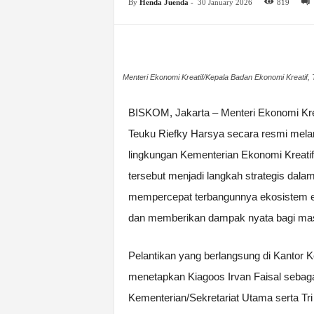
By
Henda Juenda
-
30 January 2026
819
Menteri Ekonomi Kreatif/Kepala Badan Ekonomi Kreatif, 
BISKOM, Jakarta – Menteri Ekonomi Kre
Teuku Riefky Harsya secara resmi melant
lingkungan Kementerian Ekonomi Kreatif
tersebut menjadi langkah strategis dal
mempercepat terbangunnya ekosistem eko
dan memberikan dampak nyata bagi mas
Pelantikan yang berlangsung di Kantor K
menetapkan Kiagoos Irvan Faisal sebaga
Kementerian/Sekretariat Utama serta Tri