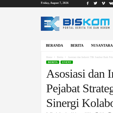
Friday, August 7, 2026
B
i
s
k
o
m
BERANDA
BERITA
NUSANTARA
Home
Berita
Asosiasi dan Industri TIK Sambut Baik Pelan
BERITA
EVENT
Asosiasi dan 
Pejabat Strate
Sinergi Kolabo