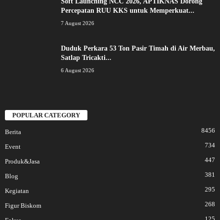
Soft Launching NCC 2026, APTIKNAS Dorong
Percepatan RUU KKS untuk Memperkuat...
7 August 2026
Duduk Perkara 53 Ton Pasir Timah di Air Merbau,
Satlap Tricakti...
6 August 2026
POPULAR CATEGORY
8456
Berita
734
Event
447
Produk&Jasa
381
Blog
295
Kegiatan
268
Figur Biskom
125