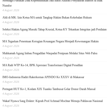
Mendagri Pastikan Data Kependudukan Jadi Basis Akurasi Penyaluran Bansos di Biak
Numfor
4 August 2026
Ahli di MK: Izin Ketua MA untuk Tangkap Hakim Bukan Kekebalan Hukum
4 August 2026
Seleksi Hakim Agung Masuki Tahap Krusial, Ketua KY Tekankan Integritas jadi Penilaian
4 August 2026
MA Tegaskan Penentuan Kerugian Keuangan Negara Menjadi Kewenangan Hakim
4 August 2026
Mahkamah Agung Imbau Pengadilan Waspadai Penipuan Melalui Situs Web Palsu
4 August 2026
MA Raih WTP Ke-14, BPK Apresiasi Transformasi Digital Peradilan
4 August 2026
IMO-Indonesia Hadiri Rakerkornas APINDO Ke XXXV di Makassar
4 August 2026
Peringati HUT Ke-1, Kodam XIX Tuanku Tambusai Gelar Donor Darah Massal
4 August 2026
Wakaf Nyawa Sang Dokter: Kiprah Prof Achmad Mochtar Menuju Pahlawan Nasional
4 August 2026