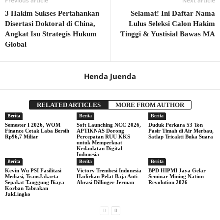
Previous article
Next article
3 Hakim Sukses Pertahankan
Selamat! Ini Daftar Nama
Disertasi Doktoral di China,
Lulus Seleksi Calon Hakim
Angkat Isu Strategis Hukum
Tinggi & Yustisial Bawas MA
Global
Henda Juenda
RELATED ARTICLES
MORE FROM AUTHOR
Berita
Berita
Berita
Semester I 2026, WOM
Soft Launching NCC 2026,
Duduk Perkara 53 Ton
Finance Cetak Laba Bersih
APTIKNAS Dorong
Pasir Timah di Air Merbau,
Rp96,7 Miliar
Percepatan RUU KKS
Satlap Tricakti Buka Suara
untuk Memperkuat
Kedaulatan Digital
Indonesia
Berita
Berita
Berita
Kevin Wu PSI Fasilitasi
Victory Trembesi Indonesia
BPD HIPMI Jaya Gelar
Mediasi, TransJakarta
Hadirkan Pelat Baja Anti-
Seminar Mining Nation
Sepakat Tanggung Biaya
Abrasi Dillinger Jerman
Revolution 2026
Korban Tabrakan
JakLingko