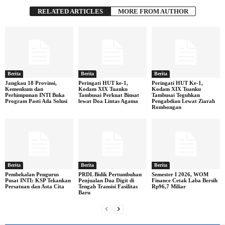
RELATED ARTICLES
MORE FROM AUTHOR
Berita
Berita
Berita
Jangkau 18 Provinsi,
Peringati HUT ke-1,
Peringati HUT Ke-1,
Kemenkum dan
Kodam XIX Tuanku
Kodam XIX Tuanku
Perhimpunan INTI Buka
Tambusai Perkuat Binsat
Tambusai Teguhkan
Program Pasti Ada Solusi
lewat Doa Lintas Agama
Pengabdian Lewat Ziarah
Rombongan
Berita
Berita
Berita
Pembekalan Pengurus
PRDL Bidik Pertumbuhan
Semester I 2026, WOM
Pusat INTI: KSP Tekankan
Penjualan Dua Digit di
Finance Cetak Laba Bersih
Persatuan dan Asta Cita
Tengah Transisi Fasilitas
Rp96,7 Miliar
Baru