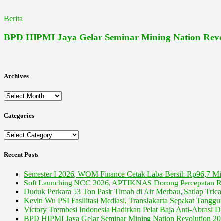
Berita
BPD HIPMI Jaya Gelar Seminar Mining Nation Revo
Archives
Archives
Categories
Categories
Recent Posts
Semester I 2026, WOM Finance Cetak Laba Bersih Rp96,7 Mil
Soft Launching NCC 2026, APTIKNAS Dorong Percepatan RU
Duduk Perkara 53 Ton Pasir Timah di Air Merbau, Satlap Tric
Kevin Wu PSI Fasilitasi Mediasi, TransJakarta Sepakat Tang
Victory Trembesi Indonesia Hadirkan Pelat Baja Anti-Abrasi D
BPD HIPMI Jaya Gelar Seminar Mining Nation Revolution 2