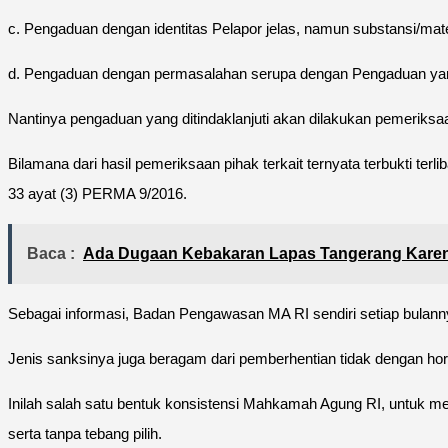
c. Pengaduan dengan identitas Pelapor jelas, namun substansi/mate
d. Pengaduan dengan permasalahan serupa dengan Pengaduan yang 
Nantinya pengaduan yang ditindaklanjuti akan dilakukan pemeriks
Bilamana dari hasil pemeriksaan pihak terkait ternyata terbukti te
33 ayat (3) PERMA 9/2016.
Baca :
Ada Dugaan Kebakaran Lapas Tangerang Karen
Sebagai informasi, Badan Pengawasan MA RI sendiri setiap bulannya
Jenis sanksinya juga beragam dari pemberhentian tidak dengan hor
Inilah salah satu bentuk konsistensi Mahkamah Agung RI, untuk me
serta tanpa tebang pilih.