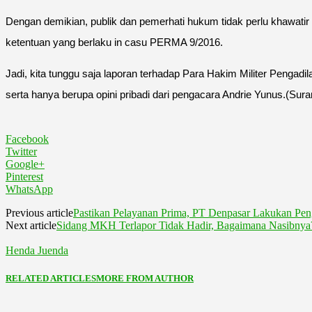
Dengan demikian, publik dan pemerhati hukum tidak perlu khawati
ketentuan yang berlaku in casu PERMA 9/2016.
Jadi, kita tunggu saja laporan terhadap Para Hakim Militer Pengadi
serta hanya berupa opini pribadi dari pengacara Andrie Yunus.(Sur
Facebook
Twitter
Google+
Pinterest
WhatsApp
Previous article
Pastikan Pelayanan Prima, PT Denpasar Lakukan Pe
Next article
Sidang MKH Terlapor Tidak Hadir, Bagaimana Nasibnya
Henda Juenda
RELATED ARTICLES
MORE FROM AUTHOR