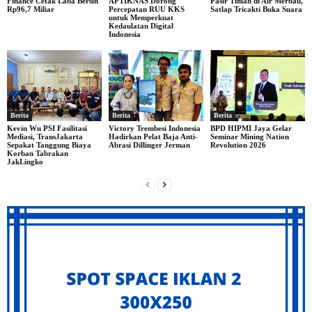
Finance Cetak Laba Bersih
APTIKNAS Dorong
Pasir Timah di Air Merbau,
Rp96,7 Miliar
Percepatan RUU KKS
Satlap Tricakti Buka Suara
untuk Memperkuat
Kedaulatan Digital
Indonesia
Berita
Berita
Berita
Kevin Wu PSI Fasilitasi
Victory Trembesi Indonesia
BPD HIPMI Jaya Gelar
Mediasi, TransJakarta
Hadirkan Pelat Baja Anti-
Seminar Mining Nation
Sepakat Tanggung Biaya
Abrasi Dillinger Jerman
Revolution 2026
Korban Tabrakan
JakLingko