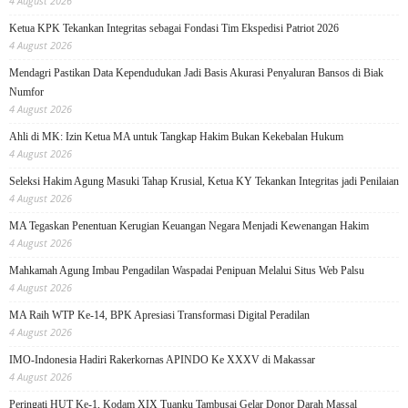
4 August 2026
Ketua KPK Tekankan Integritas sebagai Fondasi Tim Ekspedisi Patriot 2026
4 August 2026
Mendagri Pastikan Data Kependudukan Jadi Basis Akurasi Penyaluran Bansos di Biak
Numfor
4 August 2026
Ahli di MK: Izin Ketua MA untuk Tangkap Hakim Bukan Kekebalan Hukum
4 August 2026
Seleksi Hakim Agung Masuki Tahap Krusial, Ketua KY Tekankan Integritas jadi Penilaian
4 August 2026
MA Tegaskan Penentuan Kerugian Keuangan Negara Menjadi Kewenangan Hakim
4 August 2026
Mahkamah Agung Imbau Pengadilan Waspadai Penipuan Melalui Situs Web Palsu
4 August 2026
MA Raih WTP Ke-14, BPK Apresiasi Transformasi Digital Peradilan
4 August 2026
IMO-Indonesia Hadiri Rakerkornas APINDO Ke XXXV di Makassar
4 August 2026
Peringati HUT Ke-1, Kodam XIX Tuanku Tambusai Gelar Donor Darah Massal