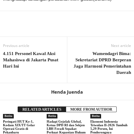
Previous article
Next article
4.151 Personel Kawal Aksi
Wamendagri Bima:
Mahasiswa di Jakarta Pusat
Sekretariat DPRD Berperan
Hari Ini
Jaga Harmoni Pemerintahan
Daerah
Henda Juenda
RELATED ARTICLES
MORE FROM AUTHOR
Berita
Berita
Berita
Peringati HUT Ke-1,
Hadapi Gejolak Global,
Ekonomi Indonesia
Kodam XIX/TT Gelar
Ketua DPD RI dan Sekjen
Triwulan II-2026 Tumbuh
Operasi Gratis di
LBH Feradi Sepakat
5,29 Persen, Ini
Pekanbaru
Perkuat Kepastian Hukum
Pendorongnya