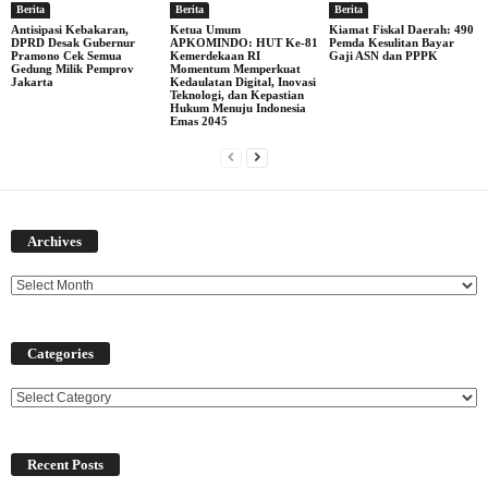
Berita
Berita
Berita
Antisipasi Kebakaran,
Ketua Umum
Kiamat Fiskal Daerah: 490
DPRD Desak Gubernur
APKOMINDO: HUT Ke-81
Pemda Kesulitan Bayar
Pramono Cek Semua
Kemerdekaan RI
Gaji ASN dan PPPK
Gedung Milik Pemprov
Momentum Memperkuat
Jakarta
Kedaulatan Digital, Inovasi
Teknologi, dan Kepastian
Hukum Menuju Indonesia
Emas 2045
Archives
Archives
Categories
Categories
Recent Posts