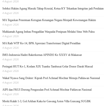
4 August 2026
Seleksi Hakim Agung Masuki Tahap Krusial, Ketua KY Tekankan Integritas jadi Penilaian
4 August 2026
MA Tegaskan Penentuan Kerugian Keuangan Negara Menjadi Kewenangan Hakim
4 August 2026
Mahkamah Agung Imbau Pengadilan Waspadai Penipuan Melalui Situs Web Palsu
4 August 2026
MA Raih WTP Ke-14, BPK Apresiasi Transformasi Digital Peradilan
4 August 2026
IMO-Indonesia Hadiri Rakerkornas APINDO Ke XXXV di Makassar
4 August 2026
Peringati HUT Ke-1, Kodam XIX Tuanku Tambusai Gelar Donor Darah Massal
4 August 2026
Wakaf Nyawa Sang Dokter: Kiprah Prof Achmad Mochtar Menuju Pahlawan Nasional
4 August 2026
AIPI dan FKUI Dorong Pengusulan Prof Achmad Mochtar Pahlawan Nasional
4 August 2026
Meski Kalah 1-3, Gol Arkhan Kaka ke Gawang Aston Villa Guncang SUGBK
4 August 2026