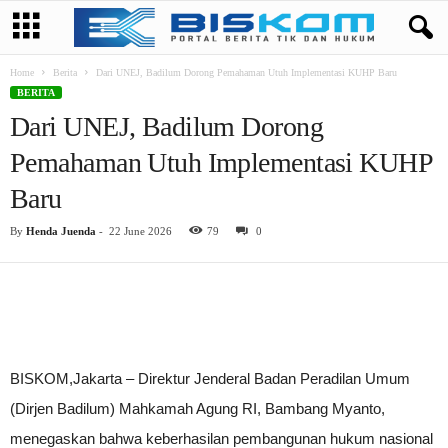
Home
Berita
Dari UNEJ, Badilum Dorong Pemahaman Utuh Implementasi KUHP Baru
BERITA
Dari UNEJ, Badilum Dorong
Pemahaman Utuh Implementasi KUHP
Baru
By
Henda Juenda
-
22 June 2026
79
0
BISKOM,Jakarta – Direktur Jenderal Badan Peradilan Umum
(Dirjen Badilum) Mahkamah Agung RI, Bambang Myanto,
menegaskan bahwa keberhasilan pembangunan hukum nasional