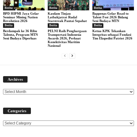
Berita
Berita
Berita
BPD HIPMI Jaya Gelar
Kasdam Tinjau
Bappenas Gelar Road to
Seminar Mining Nation
Latbakjatrat Rudal
Talent Fest 2026 Bidang
Revolution 2026
Starstreak Pantai Sepahat
Seni Budaya MTN
Berita
Berita
Berita
Berdampak ke 36 Ribu
PELNI Raih Penghargaan
Ketua KPK Tekankan
Talenta, Program MTN
Transportasi Indonesia
Integritas sebagai Fondasi
Seni Budaya Diperluas
Awards 2026, Perkuat
Tim Ekspedisi Patriot 2026
Konektivitas Maritim
Nasional
Archives
Archives
Categories
Categories