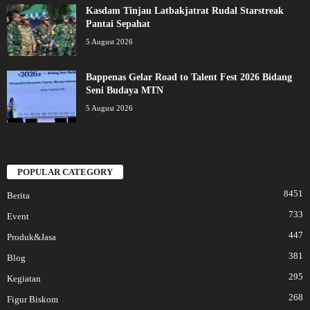
Kasdam Tinjau Latbakjatrat Rudal Starstreak
Pantai Sepahat
5 August 2026
Bappenas Gelar Road to Talent Fest 2026 Bidang
Seni Budaya MTN
5 August 2026
POPULAR CATEGORY
8451
Berita
733
Event
447
Produk&Jasa
381
Blog
295
Kegiatan
268
Figur Biskom