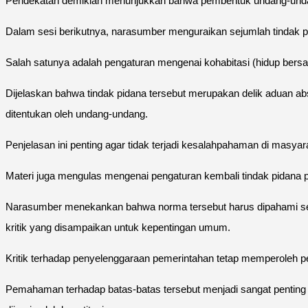
Pendekatan demikian menunjukkan bahwa pembentuk undang-undan
Dalam sesi berikutnya, narasumber menguraikan sejumlah tindak pi
Salah satunya adalah pengaturan mengenai kohabitasi (hidup bersa
Dijelaskan bahwa tindak pidana tersebut merupakan delik aduan a
ditentukan oleh undang-undang.
Penjelasan ini penting agar tidak terjadi kesalahpahaman di masya
Materi juga mengulas mengenai pengaturan kembali tindak pidana
Narasumber menekankan bahwa norma tersebut harus dipahami se
kritik yang disampaikan untuk kepentingan umum.
Kritik terhadap penyelenggaraan pemerintahan tetap memperoleh p
Pemahaman terhadap batas-batas tersebut menjadi sangat pentin