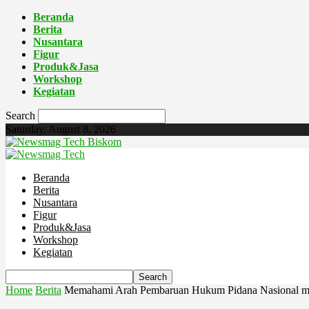
Beranda
Berita
Nusantara
Figur
Produk&Jasa
Workshop
Kegiatan
Search
Saturday, August 8, 2026
Biskom
Beranda
Berita
Nusantara
Figur
Produk&Jasa
Workshop
Kegiatan
Home
Berita
Memahami Arah Pembaruan Hukum Pidana Nasional mel