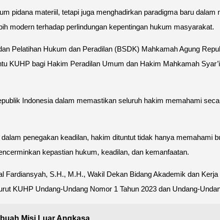
 pidana materiil, tetapi juga menghadirkan paradigma baru dalam 
bih modern terhadap perlindungan kepentingan hukum masyarakat.
n dan Pelatihan Hukum dan Peradilan (BSDK) Mahkamah Agung Repub
ntu KUHP bagi Hakim Peradilan Umum dan Hakim Mahkamah Syar’iya
epublik Indonesia dalam memastikan seluruh hakim memahami secar
alam penegakan keadilan, hakim dituntut tidak hanya memahami buny
encerminkan kepastian hukum, keadilan, dan kemanfaatan.
zal Fardiansyah, S.H., M.H., Wakil Dekan Bidang Akademik dan Ker
enurut KUHP Undang-Undang Nomor 1 Tahun 2023 dan Undang-Undan
ebuah Misi Luar Angkasa