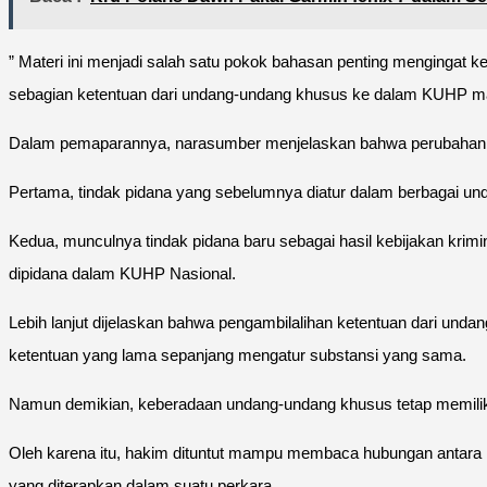
” Materi ini menjadi salah satu pokok bahasan penting mengingat
sebagian ketentuan dari undang-undang khusus ke dalam KUHP maup
Dalam pemaparannya, narasumber menjelaskan bahwa perubahan d
Pertama, tindak pidana yang sebelumnya diatur dalam berbagai u
Kedua, munculnya tindak pidana baru sebagai hasil kebijakan krim
dipidana dalam KUHP Nasional.
Lebih lanjut dijelaskan bahwa pengambilalihan ketentuan dari unda
ketentuan yang lama sepanjang mengatur substansi yang sama.
Namun demikian, keberadaan undang-undang khusus tetap memiliki
Oleh karena itu, hakim dituntut mampu membaca hubungan antara 
yang diterapkan dalam suatu perkara.