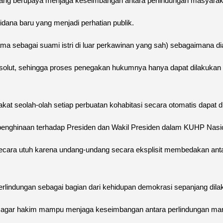
g berupaya menjaga keseimbangan antara perlindungan masyaraka
dana baru yang menjadi perhatian publik.
ma sebagai suami istri di luar perkawinan yang sah) sebagaimana d
bsolut, sehingga proses penegakan hukumnya hanya dapat dilakukan a
rakat seolah-olah setiap perbuatan kohabitasi secara otomatis dapat
 penghinaan terhadap Presiden dan Wakil Presiden dalam KUHP Nasi
cara utuh karena undang-undang secara eksplisit membedakan an
erlindungan sebagai bagian dari kehidupan demokrasi sepanjang dil
g agar hakim mampu menjaga keseimbangan antara perlindungan mar