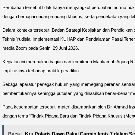
Perubahan tersebut tidak hanya menyangkut perubahan norma hukum
dengan berbagai undang-undang khusus, serta pendekatan yang le
Dalam konteks tersebut, Badan Strategi Kebijakan dan Pendidika
Teknis Yudisial Implementasi KUHAP dan Pendalaman Pasal Terte
media Zoom pada Senin, 29 Juni 2026.
Kegiatan ini merupakan bagian dari komitmen Mahkamah Agung R
implikasinya terhadap praktik peradilan.
Sebagai aparatur penegak hukum yang memegang peranan sentral d
pembentukannya sehingga putusan yang dihasilkan benar-benar m
Pada kesempatan tersebut, materi disampaikan oleh Dr. Ahmad Ir
dengan tema “Tindak Pidana Baru dan Tindak Pidana Khusus (M
Baca :
Kru Polaris Dawn Pakai Garmin fenix 7 dalam S