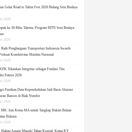
as Gelar Road to Talent Fest 2026 Bidang Seni Budaya
st 2026
pak ke 36 Ribu Talenta, Program MTN Seni Budaya
uas
st 2026
Raih Penghargaan Transportasi Indonesia Awards
Perkuat Konektivitas Maritim Nasional
st 2026
KPK Tekankan Integritas sebagai Fondasi Tim
isi Patriot 2026
st 2026
ri Pastikan Data Kependudukan Jadi Basis Akurasi
uran Bansos di Biak Numfor
st 2026
i MK: Izin Ketua MA untuk Tangkap Hakim Bukan
alan Hukum
st 2026
i Hakim Agung Masuki Tahap Krusial, Ketua KY