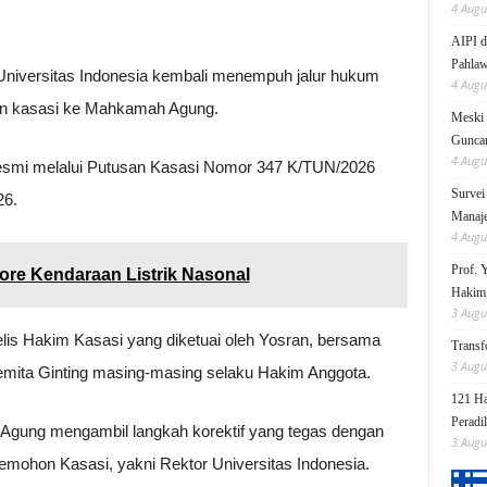
4 Augu
AIPI d
Pahlaw
Universitas Indonesia kembali menempuh jalur hukum
4 Augu
an kasasi ke Mahkamah Agung.
Meski 
Gunc
4 Augu
a resmi melalui Putusan Kasasi Nomor 347 K/TUN/2026
Survei
26.
Manaje
4 Augu
Prof. 
ore Kendaraan Listrik Nasonal
Hakim,
3 Augu
ajelis Hakim Kasasi yang diketuai oleh Yosran, bersama
Transf
3 Augu
mita Ginting masing-masing selaku Hakim Anggota.
121 Ha
Peradi
Agung mengambil langkah korektif yang tegas dengan
3 Augu
mohon Kasasi, yakni Rektor Universitas Indonesia.