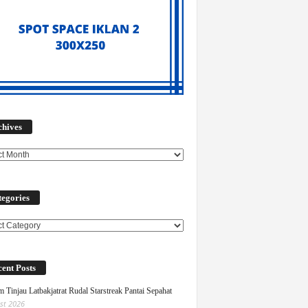
Archives
chives
egories
ories
ent Posts
 Tinjau Latbakjatrat Rudal Starstreak Pantai Sepahat
st 2026