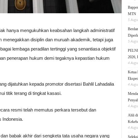
Bappen
MTN
5 Augu
Berdam
idak hanya mengukuhkan keabsahan langkah administratif
Diperl
am menegakkan disiplin dan muruah akademik, tetapi juga
5 Augu
ai lembaga peradilan tertinggi yang senantiasa objektif
PELNI 
2026, 
ruan penerapan hukum demi tegaknya kepastian hukum
4 Augu
Ketua 
Eksped
ng dijatuhkan kepada promotor disertasi Bahlil Lahadalia
4 Augu
 titik terang di tingkat kasasi.
Mendag
Penyal
4 Augu
ara resmi telah memutus perkara tersebut dan
Ahli d
 Indonesia.
Kekeb
4 Augu
n dan babak akhir dari sengketa tata usaha negara yang
Seleks