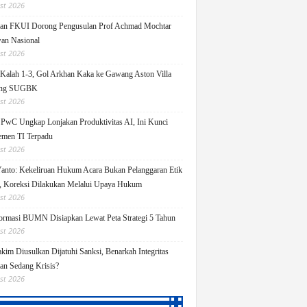
st 2026
an FKUI Dorong Pengusulan Prof Achmad Mochtar
an Nasional
st 2026
Kalah 1-3, Gol Arkhan Kaka ke Gawang Aston Villa
ang SUGBK
st 2026
 PwC Ungkap Lonjakan Produktivitas AI, Ini Kunci
men TI Terpadu
st 2026
Yanto: Kekeliruan Hukum Acara Bukan Pelanggaran Etik
 Koreksi Dilakukan Melalui Upaya Hukum
st 2026
ormasi BUMN Disiapkan Lewat Peta Strategi 5 Tahun
st 2026
kim Diusulkan Dijatuhi Sanksi, Benarkah Integritas
lan Sedang Krisis?
st 2026