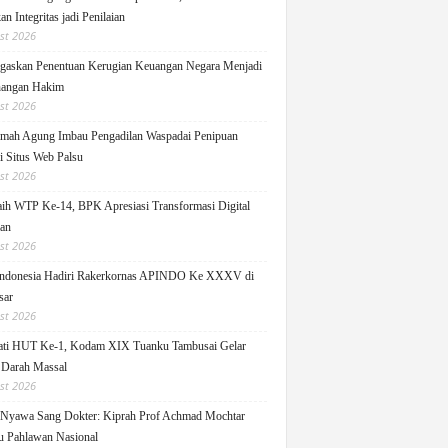
n Integritas jadi Penilaian
st 2026
askan Penentuan Kerugian Keuangan Negara Menjadi
angan Hakim
st 2026
ah Agung Imbau Pengadilan Waspadai Penipuan
i Situs Web Palsu
st 2026
h WTP Ke-14, BPK Apresiasi Transformasi Digital
lan
st 2026
ndonesia Hadiri Rakerkornas APINDO Ke XXXV di
sar
st 2026
ati HUT Ke-1, Kodam XIX Tuanku Tambusai Gelar
 Darah Massal
st 2026
Nyawa Sang Dokter: Kiprah Prof Achmad Mochtar
 Pahlawan Nasional