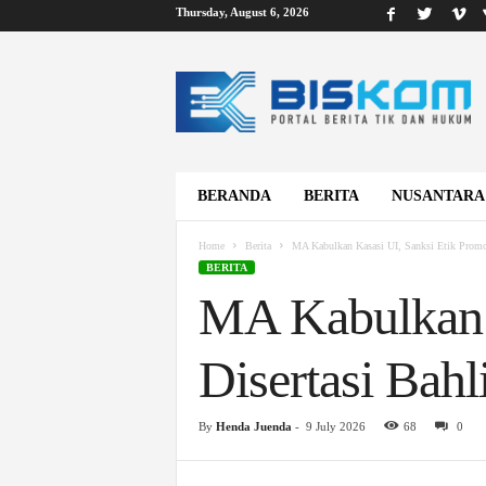
Thursday, August 6, 2026
B
i
s
k
o
m
BERANDA
BERITA
NUSANTARA
Home
Berita
MA Kabulkan Kasasi UI, Sanksi Etik Promot
BERITA
MA Kabulkan K
Disertasi Bahl
By
Henda Juenda
-
9 July 2026
68
0