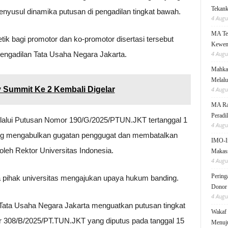
Tekanka
enyusul dinamika putusan di pengadilan tingkat bawah.
4 Augu
MA Teg
etik bagi promotor dan ko-promotor disertasi tersebut
Kewen
Pengadilan Tata Usaha Negara Jakarta.
4 Augu
Mahkam
Melalu
y Summit Ke 2 Kembali Digelar
4 Augu
MA Rai
Peradi
elalui Putusan Nomor 190/G/2025/PTUN.JKT tertanggal 1
4 Augu
ng mengabulkan gugatan penggugat dan membatalkan
IMO-I
oleh Rektor Universitas Indonesia.
Makas
4 Augu
Pering
a pihak universitas mengajukan upaya hukum banding.
Donor
4 Augu
i Tata Usaha Negara Jakarta menguatkan putusan tingkat
Wakaf 
r 308/B/2025/PT.TUN.JKT yang diputus pada tanggal 15
Menuju