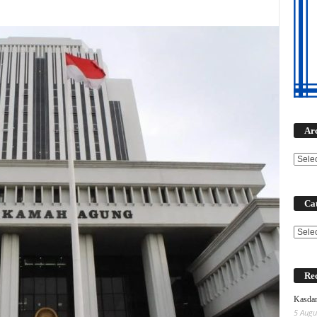
Ar
Cat
Categ
Rec
Kasdam
5 Augu