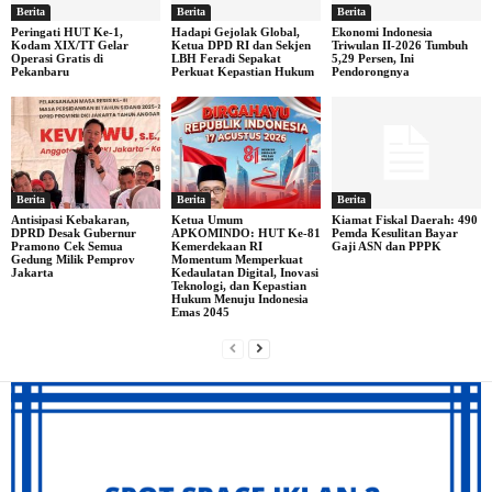
Berita
Berita
Berita
Peringati HUT Ke-1,
Hadapi Gejolak Global,
Ekonomi Indonesia
Kodam XIX/TT Gelar
Ketua DPD RI dan Sekjen
Triwulan II-2026 Tumbuh
Operasi Gratis di
LBH Feradi Sepakat
5,29 Persen, Ini
Pekanbaru
Perkuat Kepastian Hukum
Pendorongnya
Berita
Berita
Berita
Antisipasi Kebakaran,
Ketua Umum
Kiamat Fiskal Daerah: 490
DPRD Desak Gubernur
APKOMINDO: HUT Ke-81
Pemda Kesulitan Bayar
Pramono Cek Semua
Kemerdekaan RI
Gaji ASN dan PPPK
Gedung Milik Pemprov
Momentum Memperkuat
Jakarta
Kedaulatan Digital, Inovasi
Teknologi, dan Kepastian
Hukum Menuju Indonesia
Emas 2045