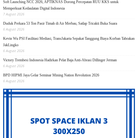
Soft Launching NCC 2026, APTIKNAS Dorong Percepatan RUU KKS untuk
Memperkuat Kedaulatan Digital Indonesia
7 August 2026
Duduk Perkara 53 Ton Pasir Timah di Air Merbau, Satlap Tricakti Buka Suara
6 August 2026
Kevin Wu PSI Fasilitasi Mediasi, TransJakarta Sepakat Tanggung Biaya Korban Tabrakan
JakLingko
6 August 2026
Victory Trembesi Indonesia Hadirkan Pelat Baja Anti-Abrasi Dillinger Jerman
6 August 2026
BPD HIPMI Jaya Gelar Seminar Mining Nation Revolution 2026
6 August 2026