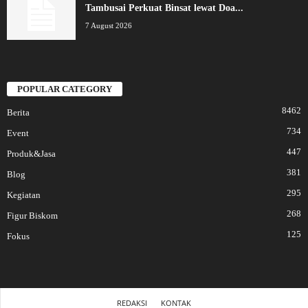
Tambusai Perkuat Binsat lewat Doa...
7 August 2026
POPULAR CATEGORY
8462
Berita
734
Event
447
Produk&Jasa
381
Blog
295
Kegiatan
268
Figur Biskom
125
Fokus
REDAKSI
KONTAK