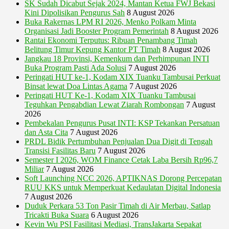
SK Sudah Dicabut Sejak 2024, Mantan Ketua FWJ Bekasi
Kini Dipolisikan Pengurus Sah
8 August 2026
Buka Rakernas LPM RI 2026, Menko Polkam Minta
Organisasi Jadi Booster Program Pemerintah
8 August 2026
Rantai Ekonomi Terputus: Ribuan Penambang Timah
Belitung Timur Kepung Kantor PT Timah
8 August 2026
Jangkau 18 Provinsi, Kemenkum dan Perhimpunan INTI
Buka Program Pasti Ada Solusi
7 August 2026
Peringati HUT ke-1, Kodam XIX Tuanku Tambusai Perkuat
Binsat lewat Doa Lintas Agama
7 August 2026
Peringati HUT Ke-1, Kodam XIX Tuanku Tambusai
Teguhkan Pengabdian Lewat Ziarah Rombongan
7 August
2026
Pembekalan Pengurus Pusat INTI: KSP Tekankan Persatuan
dan Asta Cita
7 August 2026
PRDL Bidik Pertumbuhan Penjualan Dua Digit di Tengah
Transisi Fasilitas Baru
7 August 2026
Semester I 2026, WOM Finance Cetak Laba Bersih Rp96,7
Miliar
7 August 2026
Soft Launching NCC 2026, APTIKNAS Dorong Percepatan
RUU KKS untuk Memperkuat Kedaulatan Digital Indonesia
7 August 2026
Duduk Perkara 53 Ton Pasir Timah di Air Merbau, Satlap
Tricakti Buka Suara
6 August 2026
Kevin Wu PSI Fasilitasi Mediasi, TransJakarta Sepakat