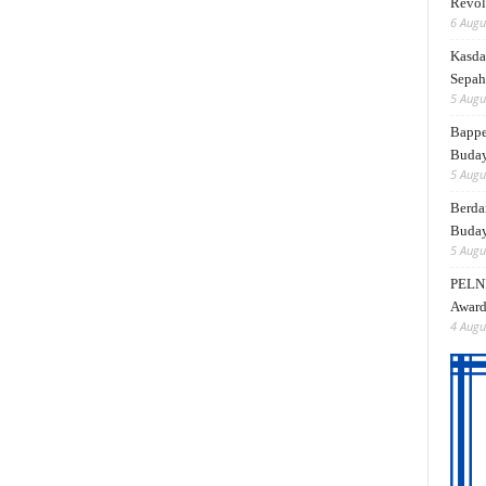
Revol
6 Augu
Kasda
Sepah
5 Augu
Bappe
Buda
5 Augu
Berda
Buday
5 Augu
PELNI
Award
4 Augu