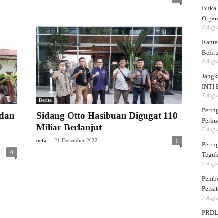
Buka 
Organ
8 Augu
Ranta
Belit
8 Augu
Jangk
INTI 
7 Augu
Berita
Perin
 dan
Sidang Otto Hasibuan Digugat 110
Perku
Miliar Berlanjut
7 Augu
-
octa
21 December 2022
0
Perin
0
Teguh
7 Augu
Pembe
Persat
7 Augu
PRDL 