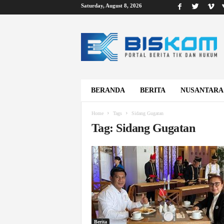
Saturday, August 8, 2026
B
i
s
k
o
m
BERANDA
BERITA
NUSANTARA
Home
Tags
Sidang Gugatan
Tag: Sidang Gugatan
Berita