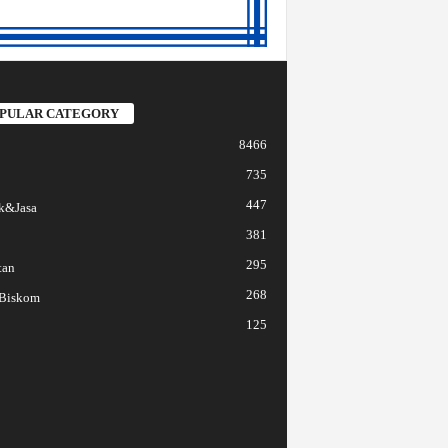
PULAR CATEGORY
8466
735
447
k&Jasa
381
295
tan
268
 Biskom
125