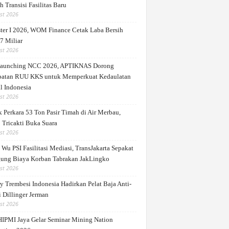
 Transisi Fasilitas Baru
st 2026
ter I 2026, WOM Finance Cetak Laba Bersih
7 Miliar
st 2026
Launching NCC 2026, APTIKNAS Dorong
patan RUU KKS untuk Memperkuat Kedaulatan
l Indonesia
st 2026
 Perkara 53 Ton Pasir Timah di Air Merbau,
 Tricakti Buka Suara
st 2026
Wu PSI Fasilitasi Mediasi, TransJakarta Sepakat
ung Biaya Korban Tabrakan JakLingko
st 2026
y Trembesi Indonesia Hadirkan Pelat Baja Anti-
 Dillinger Jerman
st 2026
IPMI Jaya Gelar Seminar Mining Nation