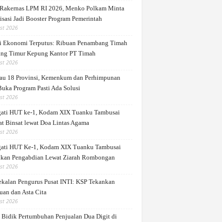
Rakernas LPM RI 2026, Menko Polkam Minta
isasi Jadi Booster Program Pemerintah
st 2026
i Ekonomi Terputus: Ribuan Penambang Timah
ung Timur Kepung Kantor PT Timah
st 2026
au 18 Provinsi, Kemenkum dan Perhimpunan
Buka Program Pasti Ada Solusi
st 2026
gati HUT ke-1, Kodam XIX Tuanku Tambusai
at Binsat lewat Doa Lintas Agama
st 2026
gati HUT Ke-1, Kodam XIX Tuanku Tambusai
kan Pengabdian Lewat Ziarah Rombongan
st 2026
kalan Pengurus Pusat INTI: KSP Tekankan
uan dan Asta Cita
st 2026
Bidik Pertumbuhan Penjualan Dua Digit di