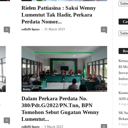
Rielen Pattiasina : Saksi Wenny
Lumentut Tak Hadir, Perkara
Perdata Nomor...
Cat
-
zulkifli liputo
31 March 2023
0
0
Categ
Rec
Ketu
RI Mo
Inova
Indon
8 Augu
Berita
Kiama
Dalam Perkara Perdata No.
ASN 
8 Augu
380/Pdt.G/2022/PN.Tnn, BPN
y
Tomohon Sebut Gugatan Wenny
SK Su
Lumentut...
Bekas
0
8 Augu
-
zulkifli liputo
3 March 2023
0