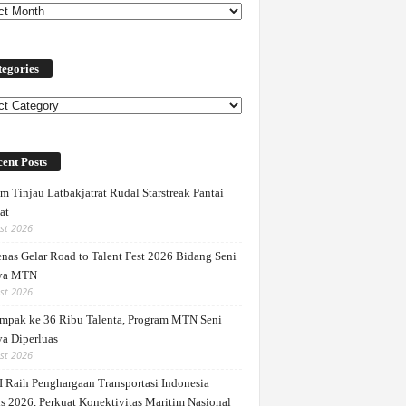
egories
ories
ent Posts
m Tinjau Latbakjatrat Rudal Starstreak Pantai
at
st 2026
nas Gelar Road to Talent Fest 2026 Bidang Seni
ya MTN
st 2026
mpak ke 36 Ribu Talenta, Program MTN Seni
a Diperluas
st 2026
 Raih Penghargaan Transportasi Indonesia
s 2026, Perkuat Konektivitas Maritim Nasional