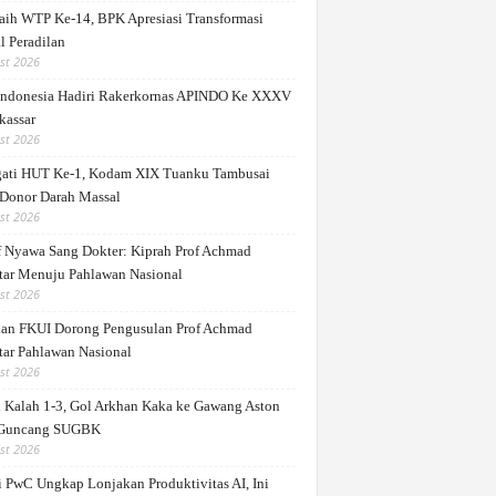
ih WTP Ke-14, BPK Apresiasi Transformasi
l Peradilan
st 2026
ndonesia Hadiri Rakerkornas APINDO Ke XXXV
kassar
st 2026
gati HUT Ke-1, Kodam XIX Tuanku Tambusai
 Donor Darah Massal
st 2026
 Nyawa Sang Dokter: Kiprah Prof Achmad
ar Menuju Pahlawan Nasional
st 2026
dan FKUI Dorong Pengusulan Prof Achmad
ar Pahlawan Nasional
st 2026
 Kalah 1-3, Gol Arkhan Kaka ke Gawang Aston
 Guncang SUGBK
st 2026
i PwC Ungkap Lonjakan Produktivitas AI, Ini