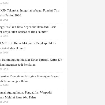
st 2026
 KPK Tekankan Integritas sebagai Fondasi Tim
disi Patriot 2026
st 2026
gri Pastikan Data Kependudukan Jadi Basis
si Penyaluran Bansos di Biak Numfor
st 2026
di MK: Izin Ketua MA untuk Tangkap Hakim
 Kekebalan Hukum
st 2026
si Hakim Agung Masuki Tahap Krusial, Ketua KY
an Integritas jadi Penilaian
st 2026
gaskan Penentuan Kerugian Keuangan Negara
di Kewenangan Hakim
st 2026
mah Agung Imbau Pengadilan Waspadai
uan Melalui Situs Web Palsu
st 2026