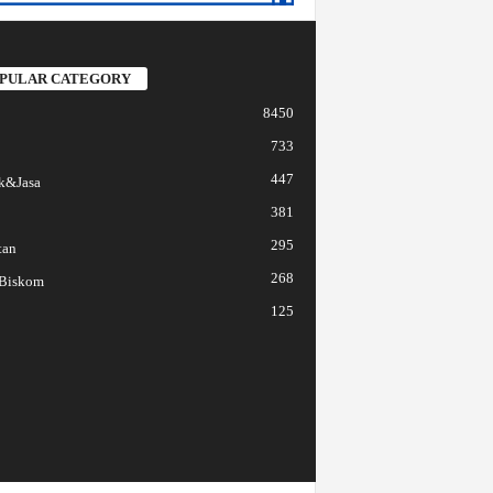
PULAR CATEGORY
8450
733
447
k&Jasa
381
295
tan
268
 Biskom
125