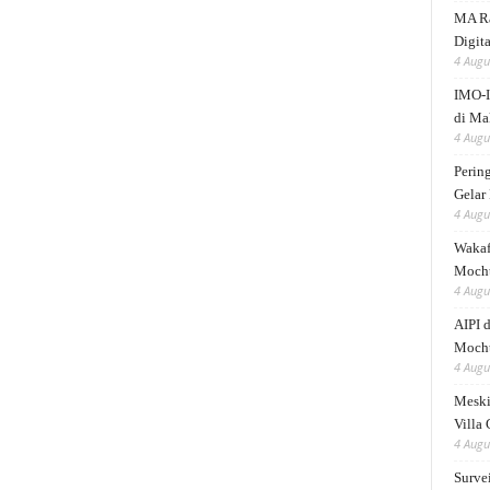
MA Ra
Digita
4 Augu
IMO-I
di Ma
4 Augu
Perin
Gelar
4 Augu
Wakaf
Mocht
4 Augu
AIPI 
Mocht
4 Augu
Meski
Villa
4 Augu
Surve