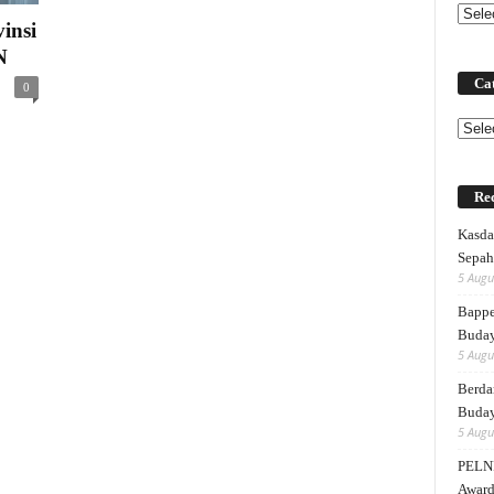
insi
N
Cat
0
Categ
Rec
Kasda
Sepah
5 Augu
Bappe
Buda
5 Augu
Berda
Buday
5 Augu
PELNI
Award