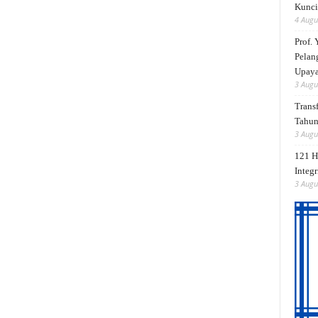
Kunci
4 Augu
Prof.
Pelan
Upay
3 Augu
Trans
Tahu
3 Augu
121 H
Integr
3 Augu