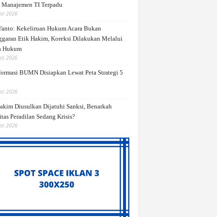
 Manajemen TI Terpadu
st 2026
 Yanto: Kekeliruan Hukum Acara Bukan
ggaran Etik Hakim, Koreksi Dilakukan Melalui
a Hukum
st 2026
formasi BUMN Disiapkan Lewat Peta Strategi 5
n
st 2026
akim Diusulkan Dijatuhi Sanksi, Benarkah
itas Peradilan Sedang Krisis?
st 2026