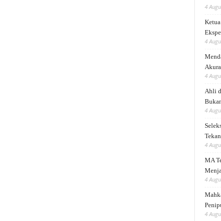
4 Augu
Ketua
Ekspe
4 Augu
Menda
Akura
4 Augu
Ahli 
Bukan
4 Augu
Selek
Tekank
4 Augu
MA Te
Menja
4 Augu
Mahka
Penip
4 Augu