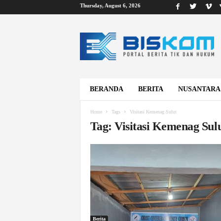
Thursday, August 6, 2026
B
i
s
k
o
m
BERANDA
BERITA
NUSANTARA
Home
Tags
Visitasi Kemenag Sulut
Tag: Visitasi Kemenag Sul
Berita