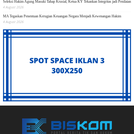
Seleksi Hakim Agung Masuki Tahap Krusial, Ketua KY Tekankan Integritas jadi Penilaian
4 August 2026
MA Tegaskan Penentuan Kerugian Keuangan Negara Menjadi Kewenangan Hakim
4 August 2026