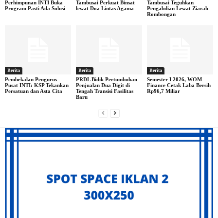
Perhimpunan INTI Buka
Tambusai Perkuat Binsat
Tambusai Teguhkan
Program Pasti Ada Solusi
lewat Doa Lintas Agama
Pengabdian Lewat Ziarah
Rombongan
Berita
Berita
Berita
Pembekalan Pengurus
PRDL Bidik Pertumbuhan
Semester I 2026, WOM
Pusat INTI: KSP Tekankan
Penjualan Dua Digit di
Finance Cetak Laba Bersih
Persatuan dan Asta Cita
Tengah Transisi Fasilitas
Rp96,7 Miliar
Baru