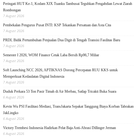
Peringati HUT Ke-1, Kodam XIX Tuanku Tambusai Teguhkan Pengabdian Lewat Ziarah
Rombongan
7 August 2026
Pembekalan Pengurus Pusat INTI: KSP Tekankan Persatuan dan Asta Cita
7 August 2026
PRDL Bidik Pertumbuhan Penjualan Dua Digit di Tengah Transisi Fasilitas Baru
7 August 2026
Semester I 2026, WOM Finance Cetak Laba Bersih Rp96,7 Miliar
7 August 2026
Soft Launching NCC 2026, APTIKNAS Dorong Percepatan RUU KKS untuk
Memperkuat Kedaulatan Digital Indonesia
7 August 2026
Duduk Perkara 53 Ton Pasir Timah di Air Merbau, Satlap Tricakti Buka Suara
6 August 2026
Kevin Wu PSI Fasilitasi Mediasi, TransJakarta Sepakat Tanggung Biaya Korban Tabrakan
JakLingko
6 August 2026
Victory Trembesi Indonesia Hadirkan Pelat Baja Anti-Abrasi Dillinger Jerman
6 August 2026