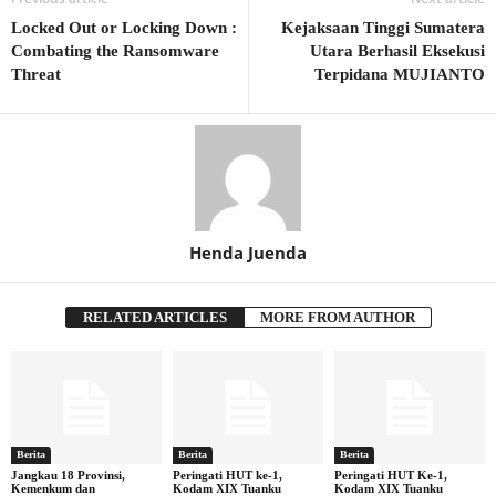
Locked Out or Locking Down :
Kejaksaan Tinggi Sumatera
Combating the Ransomware
Utara Berhasil Eksekusi
Threat
Terpidana MUJIANTO
Henda Juenda
RELATED ARTICLES
MORE FROM AUTHOR
Berita
Berita
Berita
Jangkau 18 Provinsi,
Peringati HUT ke-1,
Peringati HUT Ke-1,
Kemenkum dan
Kodam XIX Tuanku
Kodam XIX Tuanku