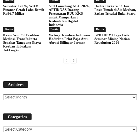
Berita
Berita
Berita
Semester I 2026, WOM
Soft Launching NCC 2026,
Duduk Perkara 53 Ton
Finance Cetak Laba Bersih
APTIKNAS Dorong
Pasir Timah di Air Merbau,
Rp96,7 Miliar
Percepatan RUU KKS
Satlap Tricakti Buka Suara
untuk Memperkuat
Kedaulatan Digital
Indonesia
Berita
Berita
Berita
Kevin Wu PSI Fasilitasi
Victory Trembesi Indonesia
BPD HIPMI Jaya Gelar
Mediasi, TransJakarta
Hadirkan Pelat Baja Anti-
Seminar Mining Nation
Sepakat Tanggung Biaya
Abrasi Dillinger Jerman
Revolution 2026
Korban Tabrakan
JakLingko
Archives
Archives
Categories
Categories