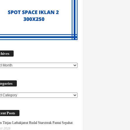
Archives
chives
egories
ories
ent Posts
 Tinjau Latbakjatrat Rudal Starstreak Pantai Sepahat
st 2026