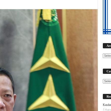
Ar
Cat
Categ
Rec
Kasdam
5 Augu