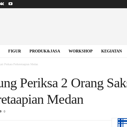
FIGUR
PRODUK&JASA
WORKSHOP
KEGIATAN
ait Perkara Perkeretaapian Medan
ng Periksa 2 Orang Saks
retaapian Medan
0