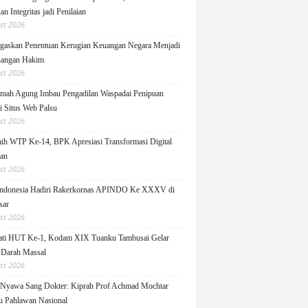
n Integritas jadi Penilaian
st 2026
askan Penentuan Kerugian Keuangan Negara Menjadi
angan Hakim
st 2026
ah Agung Imbau Pengadilan Waspadai Penipuan
i Situs Web Palsu
st 2026
h WTP Ke-14, BPK Apresiasi Transformasi Digital
lan
st 2026
ndonesia Hadiri Rakerkornas APINDO Ke XXXV di
sar
st 2026
ati HUT Ke-1, Kodam XIX Tuanku Tambusai Gelar
 Darah Massal
st 2026
Nyawa Sang Dokter: Kiprah Prof Achmad Mochtar
 Pahlawan Nasional