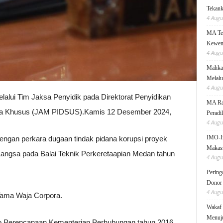
Tekanka
4 Augu
MA Teg
Kewen
4 Augu
Mahkam
Melalu
4 Augu
alui Tim Jaksa Penyidik pada Direktorat Penyidikan
MA Rai
na Khusus (JAM PIDSUS).Kamis 12 Desember 2024,
Peradi
4 Augu
IMO-I
dengan perkara dugaan tindak pidana korupsi proyek
Makas
Langsa pada Balai Teknik Perkeretaapian Medan tahun
4 Augu
Pering
Donor
4 Augu
Tama Waja Corpora.
Wakaf 
Menuju
o Perencanaan Kementerian Perhubungan tahun 2016.