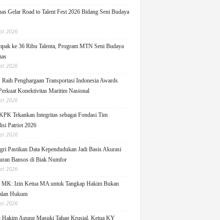
as Gelar Road to Talent Fest 2026 Bidang Seni Budaya
st 2026
pak ke 36 Ribu Talenta, Program MTN Seni Budaya
uas
st 2026
Raih Penghargaan Transportasi Indonesia Awards
Perkuat Konektivitas Maritim Nasional
st 2026
KPK Tekankan Integritas sebagai Fondasi Tim
isi Patriot 2026
st 2026
ri Pastikan Data Kependudukan Jadi Basis Akurasi
uran Bansos di Biak Numfor
st 2026
i MK: Izin Ketua MA untuk Tangkap Hakim Bukan
alan Hukum
st 2026
i Hakim Agung Masuki Tahap Krusial, Ketua KY