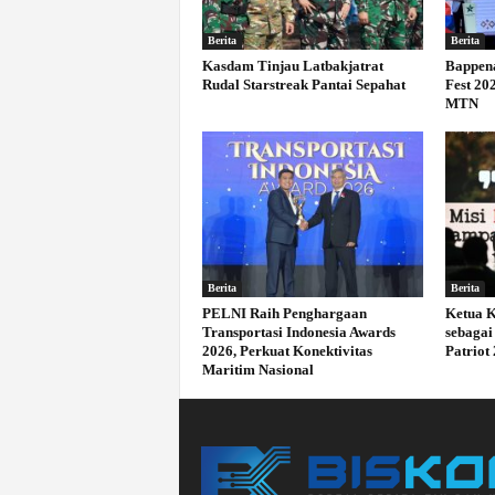
Berita
Berita
Kasdam Tinjau Latbakjatrat
Bappena
Rudal Starstreak Pantai Sepahat
Fest 20
MTN
Berita
Berita
PELNI Raih Penghargaan
Ketua K
Transportasi Indonesia Awards
sebagai
2026, Perkuat Konektivitas
Patriot
Maritim Nasional