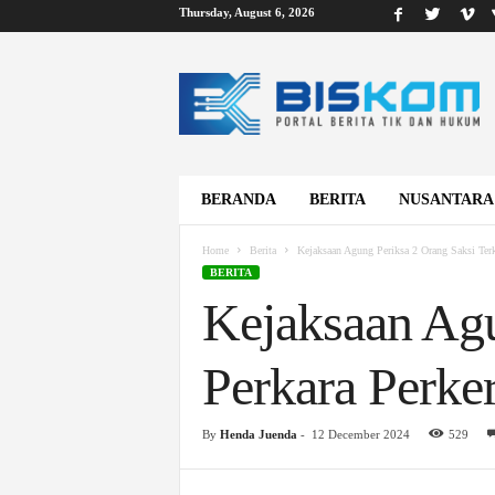
Thursday, August 6, 2026
B
i
s
k
o
m
BERANDA
BERITA
NUSANTARA
Home
Berita
Kejaksaan Agung Periksa 2 Orang Saksi Terk
BERITA
Kejaksaan Agu
Perkara Perke
By
Henda Juenda
-
12 December 2024
529