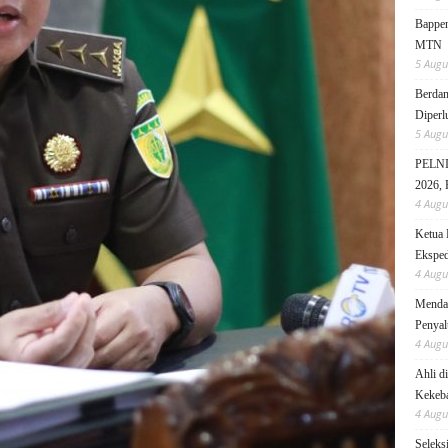
Bappen
MTN
5 Augu
Berdam
Diperl
5 Augu
PELNI 
2026, 
4 Augu
Ketua 
Eksped
4 Augu
Mendag
Penyal
4 Augu
Ahli d
Kekeb
4 Augu
Seleks