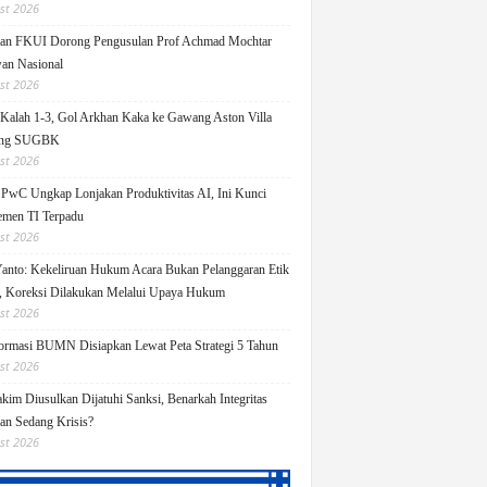
st 2026
an FKUI Dorong Pengusulan Prof Achmad Mochtar
an Nasional
st 2026
Kalah 1-3, Gol Arkhan Kaka ke Gawang Aston Villa
ang SUGBK
st 2026
 PwC Ungkap Lonjakan Produktivitas AI, Ini Kunci
men TI Terpadu
st 2026
Yanto: Kekeliruan Hukum Acara Bukan Pelanggaran Etik
 Koreksi Dilakukan Melalui Upaya Hukum
st 2026
ormasi BUMN Disiapkan Lewat Peta Strategi 5 Tahun
st 2026
kim Diusulkan Dijatuhi Sanksi, Benarkah Integritas
lan Sedang Krisis?
st 2026