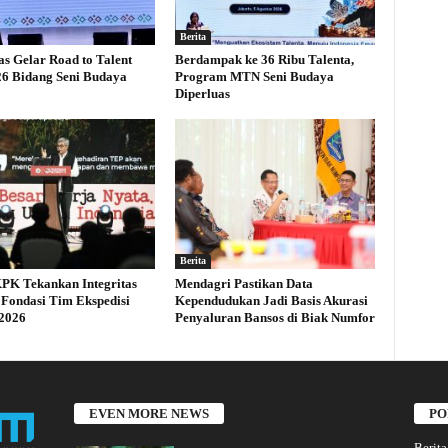
Berita
s Gelar Road to Talent
Berdampak ke 36 Ribu Talenta,
26 Bidang Seni Budaya
Program MTN Seni Budaya
Diperluas
Berita
PK Tekankan Integritas
Mendagri Pastikan Data
 Fondasi Tim Ekspedisi
Kependudukan Jadi Basis Akurasi
 2026
Penyaluran Bansos di Biak Numfor
EVEN MORE NEWS
PO
Berita