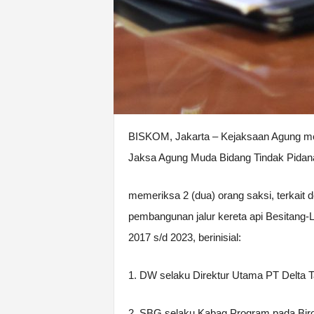
BISKOM, Jakarta – Kejaksaan Agung mel
Jaksa Agung Muda Bidang Tindak Pida
memeriksa 2 (dua) orang saksi, terkait 
pembangunan jalur kereta api Besitang-
2017 s/d 2023, berinisial:
1. DW selaku Direktur Utama PT Delta 
2. SBG selaku Kabag Program pada Bir