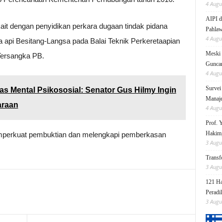
4 Augu
AIPI d
ait dengan penyidikan perkara dugaan tindak pidana
Pahlaw
4 Augu
a api Besitang-Langsa pada Balai Teknik Perkeretaapian
Meski 
Tersangka PB.
Gunc
4 Augu
Survei
tas Mental Psikososial: Senator Gus Hilmy Ingin
Manaje
araan
4 Augu
Prof. 
Hakim,
mperkuat pembuktian dan melengkapi pemberkasan
3 Augu
Transf
3 Augu
121 Ha
Peradi
3 Augu